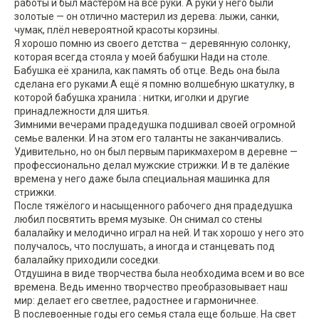
работы и был мастером на все руки. А руки у него были
золотые — он отлично мастерил из дерева: лыжи, санки,
чумак, плёл невероятной красоты корзины.
Я хорошо помню из своего детства – деревянную солонку,
которая всегда стояла у моей бабушки Нади на столе.
Бабушка её хранила, как память об отце. Ведь она была
сделана его руками.А ещё я помню волшебную шкатулку, в
которой бабушка хранила : нитки, иголки и другие
принадлежности для шитья.
Зимними вечерами прадедушка подшивал своей огромной
семье валенки. И на этом его таланты не заканчивались.
Удивительно, но он был первым парикмахером в деревне —
профессионально делал мужские стрижки. И в те далёкие
времена у него даже была специальная машинка для
стрижки.
После тяжёлого и насыщенного рабочего дня прадедушка
любил посвятить время музыке. Он снимал со стены
балалайку и мелодично играл на ней. И так хорошо у него это
получалось, что послушать, а иногда и станцевать под
балалайку приходили соседки.
Отдушина в виде творчества была необходима всем и во все
времена. Ведь именно творчество преобразовывает наш
мир: делает его светлее, радостнее и гармоничнее.
В послевоенные годы его семья стала еще больше. На свет