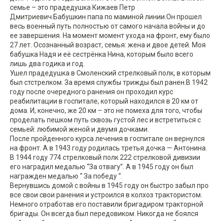
семье – это прадедушка Кижаев Петр
Дмитриевич.Бабушкин папа по маминой линии.Он прошел
весь военный путь полностью от самого начала войны и до
ее завершения. На момент момент ухода на фронт, ему было
27 лет. Осознанный возраст, семья: жена и двое детей. Моя
бабушка Надя и её сестрёнка Нина, которым было всего
лишь два годика и год.
Ушел прадедушка в Смоленский стрелковый полк, в которым
был стстрелком. За время службы трижды был ранен.В 1942
году после очередного ранения он проходил курс
реабилитации в госпитале, который находился в 20 км от
дома. И, конечно, же 20 км – это не помеха для того, чтобы
проделать пешком путь сквозь густой лес и встретиться с
семьей: любимой женой и двумя дочками.
После пройденного курса лечения в госпитале он вернулся
на фронт. А в 1943 году родилась третья дочка — Антонина.
В 1944 году 774 стрелковый полк 222 стрелковой дивизии
его наградил медалью “За отвагу”. А в 1945 году он был
награжден медалью “ За победу “.
Вернувшись домой с войны в 1945 году он быстро забыл про
все свои свои ранения и устроился в колхоз трактористом.
Немного отработав его поставили бригадиром тракторной
бригады. Он всегда был передовиком. Никогда не боялся