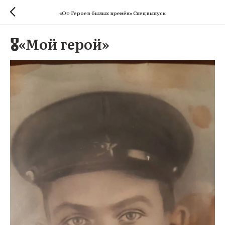
«От Героев былых времён» Спецвыпуск
🎖«Мой герой»