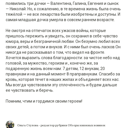
появились три дочки — Валентина, Галина, Евгения и сынок
— Николай. Но, к сожалению, в те времена жизнь была очень
тяжёлой — не все лекарства были изобретены и доступны. И
самая младшая дочка умерла в совсем раннем возрасте.
Не смотря на отпечаток всех ужасов войны, которые
пришлось пережить и увидеть, он сохранил в себе чувство
юмора, веры и безграничной любви. Он безумно любил всех
своих детей, а потом и внуков. И с ними был очень ласков.Он
никогда не рассказывал о том, что видел на фронте.
Хочется выразить слова благодарности: за чистое небо над
головой, за мужество, героизм и , конечно же, за
подаренную жизнь всем нам: 7 детям, 12 внукам, 20
правнукам и на данный момент 8 праправнукам. Спасибо за
кровь, которая течет в наших жилах и объединяет всех нас.
Мы всегда чувствовали эту сплочённость и будем дальше
ее чувствовать и беречь.
Помним, чтим и гордимся своим героем!
Ольга Стулова - редактор рубрики Обзоры книжных новинок