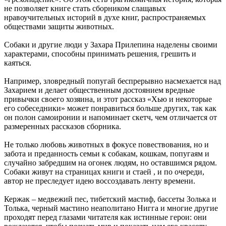
не позволяет книге стать сборником слащавых
нравоучительных историй в духе книг, распространяемых
обществами защиты животных.
Собаки и другие люди у Захара Прилепина наделены своими
характерами, способны принимать решения, грешить и
каяться.
Например, зловредный попугай беспрерывно насмехается над
Захарием и делает общественным достоянием вредные
привычки своего хозяина, и этот рассказ «Хью и некоторые
его собеседники» может понравиться больше других, так как
он полон самоиронии и напоминает скетч, чем отличается от
размеренных рассказов сборника.
Не только любовь животных в фокусе повествования, но и
забота и преданность семьи к собакам, кошкам, попугаям и
случайно забредшим на огонек людям, но оставшимся рядом.
Собаки живут на страницах книги и стаей , и по очереди,
автор не преследует идею воссоздавать ленту времени.
Кержак – медвежий пес, тибетский мастиф, бассеты Золька и
Толька, черный мастино неаполитано Нигга и многие другие
проходят перед глазами читателя как истинные герои: они