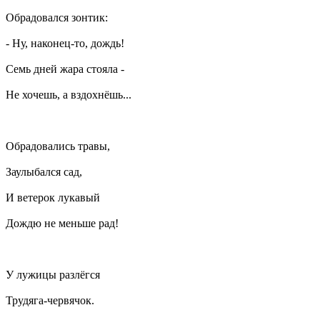
Обрадовался зонтик:
- Ну, наконец-то, дождь!
Семь дней жара стояла -
Не хочешь, а вздохнёшь...
Обрадовались травы,
Заулыбался сад,
И ветерок лукавый
Дождю не меньше рад!
У лужицы разлёгся
Трудяга-червячок.