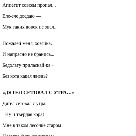
Аппетит совсем пропал...
Еле-еле доедаю —
Мук таких вовек не знал...
Пожалей меня, хозяйка,
И напрасно не бранись...
Бедолагу приласкай-ка -
Без кота какая жизнь?
«ДЯТЕЛ СЕТОВАЛ С УТРА…»
Дятел сетовал с утра:
- Ну и твёрдая кора!
Мне в таком лесочке старом