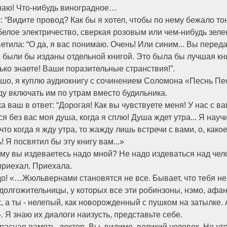
наю! Что-нибудь виноградное…
: “Видите провод? Как бы я хотел, чтобы по нему бежало тон
белое электричество, сверкая розовым или чем-нибудь зелены
етила: “О да, я вас понимаю. Очень! Или синим... Вы пере
 были бы изданы отдельной книгой. Это была бы лучшая кни
лько знаете! Ваши поразительные странствия!”.
о, я куплю аудиокнигу с сочинением Соломона «Песнь Пе
у включать им по утрам вместо будильника.
ваш в ответ: “Дорогая! Как вы чувствуете меня! У нас с в
тся без вас моя душа, когда я сплю! Душа ждет утра... Я на
то когда я жду утра, то жажду лишь встречи с вами, о, како
! Я посвятил бы эту книгу вам...»
у вы издеваетесь надо мной? Не надо издеваться над чело
приехал. Приехала.
до! «…Жюльвернами становятся не все. Бывает, что тебя не 
долгожительницы, у которых все эти робинзоны, нэмо, афа
, а ты - нелепый, как новорожденный с пушком на затылке. 
.». Я знаю их диалоги наизусть, представьте себе.
расная память, доктор. Вы, видимо, великий человек. Но что