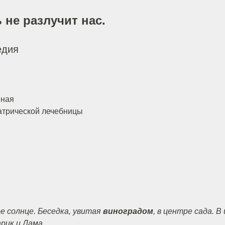
 не разлучит нас.
едия
нная
атрической лечебницы
е солнце. Беседка, увитая
виноградом
, в центре сада. 
рик и Дама
.