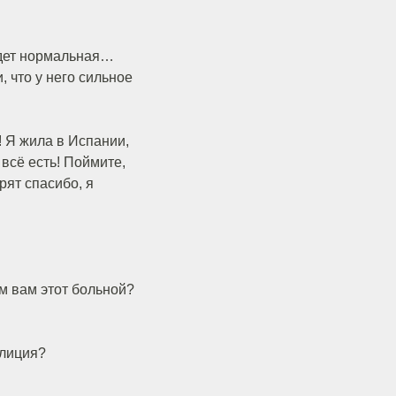
удет нормальная…
, что у него сильное
у! Я жила в Испании,
 всё есть! Поймите,
рят спасибо, я
ем вам этот больной?
олиция?