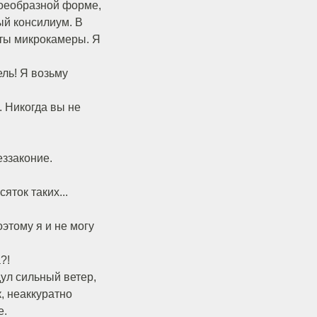
своеобразной форме,
ый консилиум. В
ыты микрокамеры. Я
ль! Я возьму
. Никогда вы не
еззаконие.
яток таких...
оэтому я и не могу
?!
дул сильный ветер,
, неаккуратно
е.