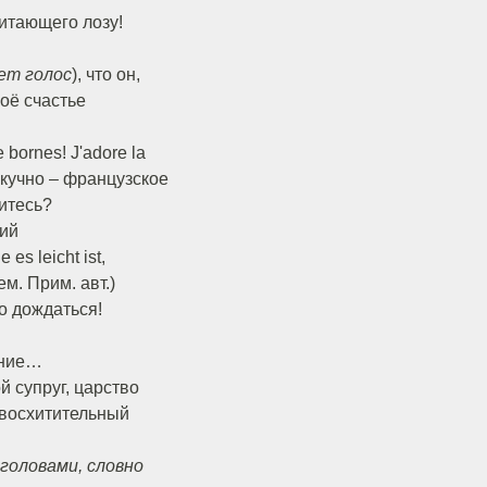
итающего лозу!
ет голос
), что он,
Моё счастье
bornes! J'adore la
 скучно – французское
итесь?
щий
s leicht ist,
ем. Прим. авт.)
о дождаться!
ение…
й супруг, царство
 восхитительный
головами, словно