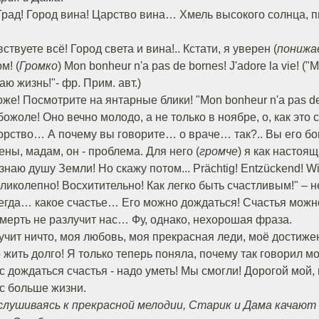
Град! Город вина! Царство вина… Хмель высокого солнца, п
вствуете всё! Город света и вина!.. Кстати, я уверен (
понижа
м! (
Громко
) Mon bonheur n'a pas de bornes! J'adore la vie! ("
ю жизнь!"- фр. Прим. авт.)
е! Посмотрите на янтарные блики! "Mon bonheur n'a pas de 
 божоле! Оно вечно молодо, а не только в ноябре, о, как это
орство… А почему вы говорите… о враче… так?.. Вы его бо
ны, мадам, он - проблема. Для него (
громче
) я как настоя
аю душу Земли! Но скажу потом... Prächtig! Entzückend! Wie e
"Великолепно! Восхитительно! Как легко быть счастливым!" – н
сегда… какое счастье… Его можно дождаться! Счастья можн
мерть не разлучит нас… Фу, однако, нехорошая фраза.
учит ничто, моя любовь, моя прекрасная леди, моё достиж
жить долго! Я только теперь поняла, почему так говорил мо
 дождаться счастья - надо уметь! Мы смогли! Дорогой мой,
с больше жизни.
слушиваясь к прекрасной мелодии, Старик и Дама качают 