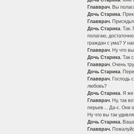
Главврач
. Вы полаг
Дочь Старика
. Прек
Главврач
. Присядьт
Дочь Старика
. Так.
полагаю, достаточн
граждан с ума? У н
Главврач
. Ну что в
Дочь Старика
. Так 
Главврач
. Очень тр
Дочь Старика
. Пер
Главврач
. Господь 
любовь?
Дочь Старика
. Я же
Главврач
. Ну, так 
перьев… Да-с. Они о
Ну что вы так удивл
Дочь Старика.
Ваше 
Главврач.
Пожалуйст