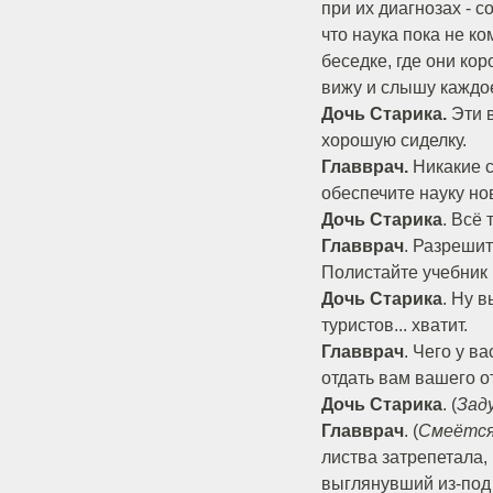
при их диагнозах - с
что наука пока не к
беседке, где они ко
вижу и слышу каждое
Дочь Старика.
Эти в
хорошую сиделку.
Главврач.
Никакие с
обеспечите науку н
Дочь Старика
. Всё 
Главврач
. Разрешит
Полистайте учебник 
Дочь Старика
. Ну 
туристов... хватит.
Главврач
. Чего у в
отдать вам вашего о
Дочь Старика
. (
Зад
Главврач
. (
Смеётс
листва затрепетала,
выглянувший из-под в