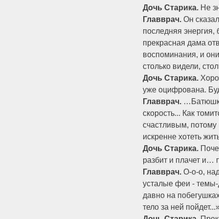
Дочь Старика.
Не з
Главврач.
Он сказал
последняя энергия, 
прекрасная дама отв
воспоминания, и они
столько видели, сто
Дочь Старика.
Хорош
уже оцифрована. Буд
Главврач.
…Батюшка 
скорость... Как томи
счастливым, потому ч
искренне хотеть жить
Дочь Старика.
Почем
разбит и плачет и… 
Главврач.
О-о-о, на
усталые феи - темы-
давно на побегушках
тело за ней пойдет..
Дочь Старика.
Прек