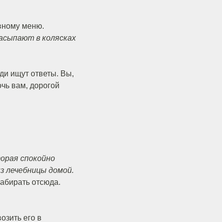
овному меню.
засыпают в колясках
ди ищут ответы. Вы,
очь вам, дорогой
торая спокойно
з лечебницы домой.
 забирать отсюда.
возить его в