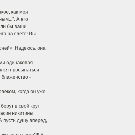
кое, как моя
м...”. А его
дали бы ваши
га на свете! Вы
сней». Надеюсь, она
ами одинаковая
учился просыпаться
е блаженство -
веком, когда он уже
берут в свой круг
насии никитины
А пусти душу вперед,
 же делать мне?!! У