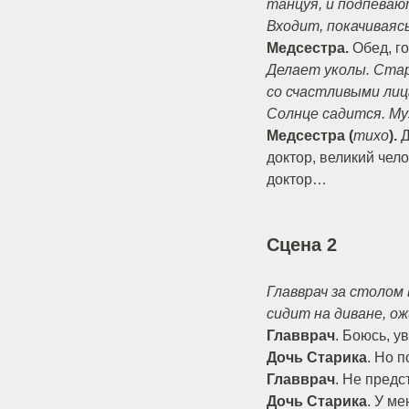
танцуя, и подпеваю
Входит, покачиваяс
Медсестра.
Обед, го
Делает уколы. Стар
со счастливыми лиц
Солнце садится. Му
Медсестра (
тихо
).
Д
доктор, великий чел
доктор…
Сцена 2
Главврач за столом
сидит на диване, о
Главврач
. Боюсь, у
Дочь Старика
. Но 
Главврач
. Не пред
Дочь Старика
. У ме