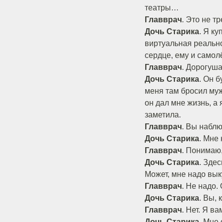
театры…
Главврач
. Это не т
Дочь Старика
. Я к
виртуальная реальнос
сердце, ему и самол
Главврач
. Дорогуша
Дочь Старика
. Он б
меня там бросил муж,
он дал мне жизнь, а 
заметила.
Главврач
. Вы набл
Дочь Старика
. Мне 
Главврач
. Понимаю
Дочь Старика
. Зде
Может, мне надо вык
Главврач
. Не надо.
Дочь Старика
. Вы,
Главврач
. Нет. Я в
Дочь Старика
. Мне