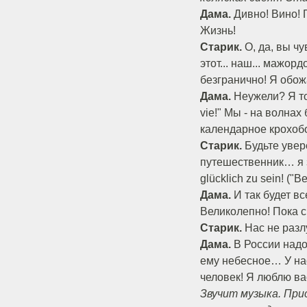
Дама.
Дивно! Вино! 
Жизнь!
Старик.
О, да, вы чу
этот... наш... мажордо
безгранично! Я обожа
Дама.
Неужели? Я тож
vie!" Мы - на волнах
календарное крохоб
Старик.
Будьте увере
путешественник… я зн
glücklich zu sein! (
Дама.
И так будет в
Великолепно! Пока с
Старик.
Нас не разл
Дама.
В России надо 
ему небесное… У нас
человек! Я люблю ва
Звучит музыка. При