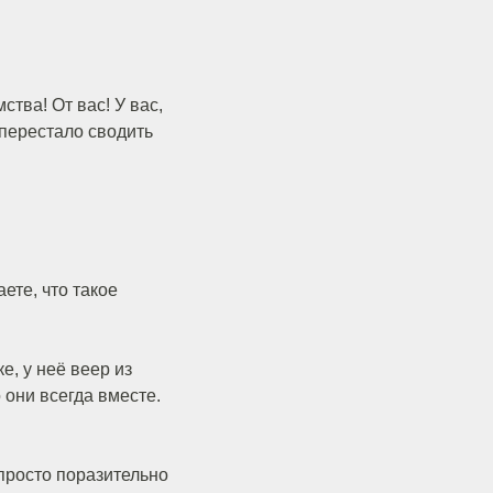
ства! От вас! У вас,
перестало сводить
ете, что такое
ке, у неё веер из
 они всегда вместе.
 просто поразительно