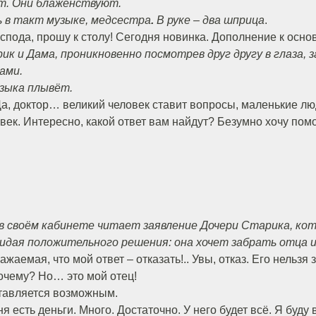
т. Они блаженствуют.
ь в такт музыке, медсестра
.
В руке – два шприца
.
спода, прошу к столу! Сегодня новинка. Дополнение к осн
ик и Дама, проникновенно посмотрев друг другу в глаза, 
ами.
зыка плывёт.
а, доктор… великий человек ставит вопросы, маленькие лю
овек. Интересно, какой ответ вам найдут? Безумно хочу пом
 в своём кабинете читает заявление Дочери Старика, ко
жидая положительного решения: она хочет забрать отца и
важаемая, что мой ответ – отказать!.. Увы, отказ. Его нельзя
почему? Но… это мой отец!
ставляется возможным.
ня есть деньги. Много. Достаточно. У него будет всё. Я буду 