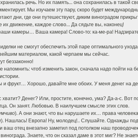
охранилась речь. Но их память... она сохранилась в такой 
омментирует. Мы изучаем эту пару, скоро будет международн
ротают дни, где они путешествуют, диким виноградом прикр
 их движение, каждое слово... Да сядьте вы, наконец!
аши камеры… Ваша камера! Слово-то: ка-ме-ра! Надзирате
иделки не смогут обеспечить этой паре оптимального ухода
овейшим материалом, какой черпаем мы сейчас.
тут беззаконно!
е напомнить: чтоб изменить закон, сначала надо пойти на б
истории.
вы и фрукт… Хорошо, давайте мне обоих. У меня денег на дес
ас хватит? Денег? Или, простите, конечно, ума? Да-а-с. Вот п
тца. Он занят. Любовью. В наилучшем смысле этих слов.
умчиво
). А они знают, что вы нарушаете их… права человека
я
). Нашлась! Европа! Ну, молодец!.. Слушайте. Однажды по
 и ваш отец внезапно заметил под потолком наш проводочек
инограда. Знаете, что он сказал даме в этот миг? Не знает