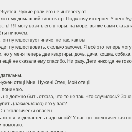
ребуется. Чужие роли его не интересуют.
уплю ему домашний кинотеатр. Подключу интернет. У него б
ть!!! Я могу возить его в горы, на море, вы же сами сказали
ёты нипочём.
, он путешествует иначе, не так, как вы.
удет путешествовать, сколько захочет. Я всё это теперь мог
 но у меня теперь две квартиры, дочь, дача, кошка, собака,
я ещё не сказала ему спасибо. Ни разу. Дети никогда не гово
юдательны.
нужен отец! Мне! Нужен! Отец! Мой отец!!!
, понимаю.
сь не должно быть отказа, что-то не так. Что случилось? Зач
упить (
насмешливо
) его у вас?
 Он экологически опасен.
 кажется, издеваетесь надо мной? У вас тут экологическая п
ам помогаю.
 отец нужен, а не ваша помощь.