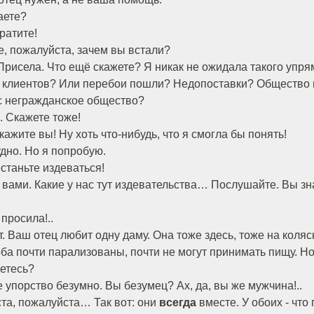
аете?
ратите!
е, пожалуйста, зачем вы встали?
 Присела. Что ещё скажете? Я никак не ожидала такого упрям
о клиентов? Или перебои пошли? Недопоставки? Общество 
ас негражданское общество?
ы. Скажете тоже!
скажите вы! Ну хоть что-нибудь, что я смогла бы понять!
удно. Но я попробую.
естаньте издеваться!
с вами. Какие у нас тут издевательства… Послушайте. Вы зна
 просила!..
вот. Ваш отец любит одну даму. Она тоже здесь, тоже на коляс
ба почти парализованы, почти не могут принимать пищу. Но
яетесь?
упорство безумно. Вы безумец? Ах, да, вы же мужчина!..
а, пожалуйста… Так вот: они
всегда
вместе. У обоих - что