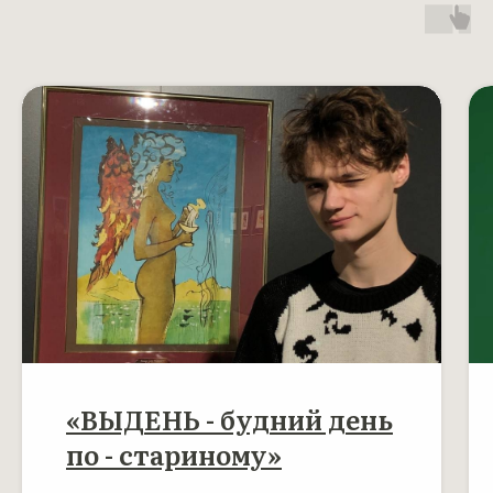
«ВЫДЕНЬ - будний день
по - стариному»