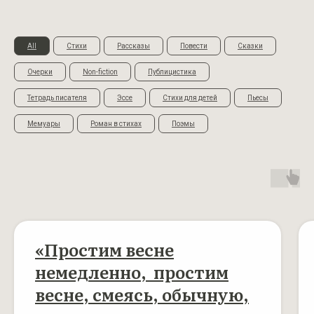
All
Стихи
Рассказы
Повести
Сказки
Очерки
Non-fiction
Публицистика
Тетрадь писателя
Эссе
Стихи для детей
Пьесы
Мемуары
Роман в стихах
Поэмы
«Простим весне
немедленно, простим
весне, смеясь, обычную,