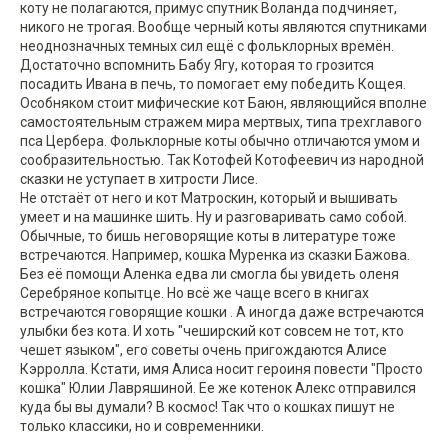
коту не полагаются, примус спутник Воланда подчиняет,
никого не трогая. Вообще черный коты являются спутниками
неоднозначных темных сил ещё с фольклорных времён.
Достаточно вспомнить Бабу Ягу, которая то грозится
посадить Ивана в печь, то помогает ему победить Кощея.
Особняком стоит мифические кот Баюн, являющийся вполне
самостоятельным стражем мира мертвых, типа трехглавого
пса Цербера. Фольклорные коты обычно отличаются умом и
сообразительностью. Так Котофей Котофеевич из народной
сказки не уступает в хитрости Лисе.
Не отстаёт от него и кот Матроскин, который и вышивать
умеет и на машинке шить. Ну и разговаривать само собой.
Обычные, то бишь неговорящие коты в литературе тоже
встречаются. Например, кошка Муренка из сказки Бажова.
Без её помощи Аленка едва ли смогла бы увидеть оленя
Серебряное копытце. Но всё же чаще всего в книгах
встречаются говорящие кошки . А иногда даже встречаются
улыбки без кота. И хоть "чеширский кот совсем не тот, кто
чешет языком", его советы очень пригождаются Алисе
Кэрролла. Кстати, имя Алиса носит героиня повести "Просто
кошка" Юлии Лавряшиной. Ее же котенок Алекс отправился
куда бы вы думали? В космос! Так что о кошках пишут не
только классики, но и современники.