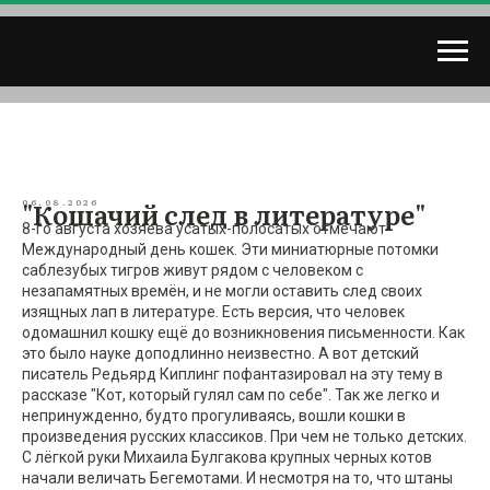
"Кошачий след в литературе"
06.08.2026
8-го августа хозяева усатых-полосатых отмечают
Международный день кошек. Эти миниатюрные потомки
саблезубых тигров живут рядом с человеком с
незапамятных времён, и не могли оставить след своих
изящных лап в литературе. Есть версия, что человек
одомашнил кошку ещё до возникновения письменности. Как
это было науке доподлинно неизвестно. А вот детский
писатель Редьярд Киплинг пофантазировал на эту тему в
рассказе "Кот, который гулял сам по себе". Так же легко и
непринужденно, будто прогуливаясь, вошли кошки в
произведения русских классиков. При чем не только детских.
С лёгкой руки Михаила Булгакова крупных черных котов
начали величать Бегемотами. И несмотря на то, что штаны