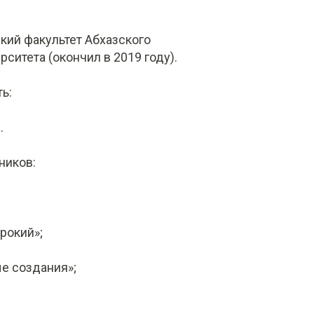
кий факультет Абхазского
ситета (окончил в 2019 году).
ь:
.
ников:
рокий»;
е создания»;