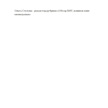
Ольга Стулова - редактор рубрики #Обзор ЛИТ_новинок книг
еженедельно