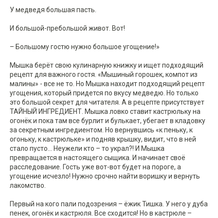
У медведя большая пасть.
И большой-пребольшой живот. Вот!
– Большому гостю нужно большое угощение!»
Мышка берёт свою кулинарную книжку и ищет подходящий
рецепт для важного гостя. «Мышиный горошек, компот из
малины» - все не то. Но Мышка находит подходящий рецепт
угощения, который придется по вкусу медведю. Но только
это большой секрет для читателя. А в рецепте присутствует
ТАЙНЫЙ ИНГРЕДИЕНТ. Мышка ловко ставит кастрюльку на
огонёк и пока там все бурлит и булькает, убегает в кладовку
за секретным ингредиентом. Но вернувшись «к пеньку, к
огоньку, к кастрюльке» и подняв крышку, видит, что в ней
стало пусто… Неужели кто – то украл?! И Мышка
превращается в настоящего сыщика. И начинает своё
расследование. Гость уже вот-вот будет на пороге, а
угощение исчезло! Нужно срочно найти воришку и вернуть
лакомство.
Первый на кого пали подозрения – ёжик Тишка. У него у дуба
пенек, огонёк и кастрюля. Все сходится! Но в кастрюле –