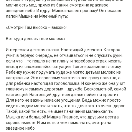
молча есть мед прямо из банки, смотря на красивое
звёздное небо. И вдруг Мишка нашел пропажу! Он показал
лапой Мышке на Млечный путь:
«Смотри! Там высоко – высоко!
Вот куда делось твое молоко».
Интересная детская сказка. Настоящий детектив. Которая
учит, в первую очередь, не отчаиваться и не опускать руки,
если что – то пошло не по плану, и переборов страх, искать
выход из сложившейся ситуации. Так же развивает логику.
Ребенку нужно подумать куда же могло детьми молоко из
кастрюльки. Это взрослому читателю все сразу понятно, а
для ребенка настоящая головоломка. И конечно же она учит
главному и самому дорогому – дружбе. Бескорыстной, самой
настоящей. Настоящий друг всегда все поймет и простит.
Для него не важны никакие угощения. Ведь можно просто
сидеть рядом молча и знать, что ты для кого-то очень дорог.
Такой, какой ты есть. Не имеет значения маленькая ты
Мышка или большой Мишка. Главное, что друзьям всегда
хорошо вместе. И им есть о чем помолчать, смотря на
звёздное небо.