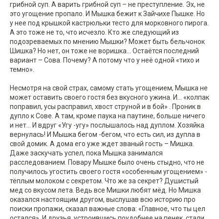
грибной суп. А варить грибной суп – не преступление. Эх, не
это угощение пропало. И Мышка бежит к Зайчихе Пышке. Но
у нее под крышкой кастрюльки тесто для морковного пирога.
А это тоже не то, что исчезло. Кто же следующий из
подозреваемых по мнению Мышки? Может быть бельчонок
Шишка? Но нет, он тоже не воришка… Остаётся последний
вариант – Сова. Почему? А потому что у неё одной «тихо и
темно».
Несмотря на свой страх, самому стать угощением, Мышка не
может оставить своего гостя без вкусного ужина. И… «колпак
поправил, усы расправил, хвост струной и в бой» . Проник в
дупло к Сове. А там, кроме паука на паутине, больше ничего
и нет… И вдруг «Угу -угу» послышалось над дуплом. Хозяйка
вернулась! И Мышка бегом -бегом, что есть сил, из дупла в
свой домик. А дома его уже ждет званый гость – Мишка.
Даже заскучать успел, пока Мышка занимался
расследованием. Повару Мышке было очень стыдно, что не
получилось угостить своего гостя «особенным угощением» -
тёплым молоком с секретом. Что же за секрет? Душистый
мед со вкусом лета. Ведь все Мишки любят мёд. Но Мишка
оказался настоящим другом, выслушав всю историю про
поиски пропажи, сказал важные слова: «Главное, что ты цел
остался». И друзья, устроившись поудобнее на пенек, стали