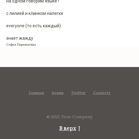
на одном говорим языке?
с лилией и клинком налегке
everyone (то есть каждый)
знает жажду
Софья Перелыгина
Главная
Архив
Twitter
Contacts
© 2021 Your Company
В верх