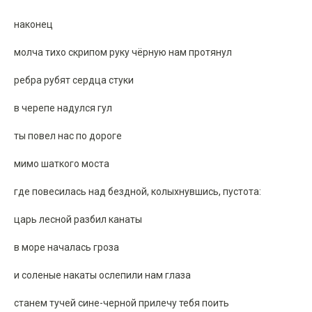
наконец
молча тихо скрипом руку чёрную нам протянул
ребра рубят сердца стуки
в черепе надулся гул
ты повел нас по дороге
мимо шаткого моста
где повесилась над бездной, колыхнувшись, пустота:
царь лесной разбил канаты
в море началась гроза
и соленые накаты ослепили нам глаза
станем тучей сине-черной прилечу тебя поить