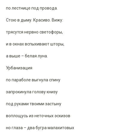
по лестнице под провода.
Стою в дыму. Красиво. Вижу:
трясутся нервно светофоры,
и в окнах вспыхивают шторы,
а выше – белая луна.
Урбанизация
по параболе выгнула спину
запрокинула голову книзу
под руками твоими застыну
воплощусь из неточных эскизов
но глаза – два бугра малахитовых