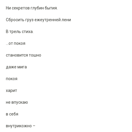
Ни секретов глубин бытия.
Сбросить груз ежеутренней лени
В трель стиха.
…от покоя
становится тошно
даже мига
покоя
харит
не впускаю
в себя
внутрикожно –