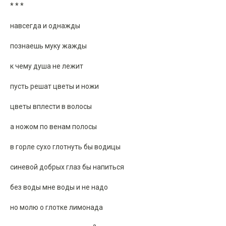
* * *
навсегда и однажды
познаешь муку жажды
к чему душа не лежит
пусть решат цветы и ножи
цветы вплести в волосы
а ножом по венам полосы
в горле сухо глотнуть бы водицы
синевой добрых глаз бы напиться
без воды мне воды и не надо
но молю о глотке лимонада