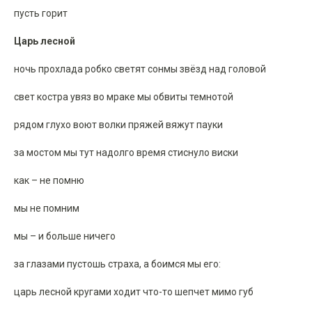
пусть горит
Царь лесной
ночь прохлада робко светят сонмы звёзд над головой
свет костра увяз во мраке мы обвиты темнотой
рядом глухо воют волки пряжей вяжут пауки
за мостом мы тут надолго время стиснуло виски
как – не помню
мы не помним
мы – и больше ничего
за глазами пустошь страха, а боимся мы его:
царь лесной кругами ходит что-то шепчет мимо губ