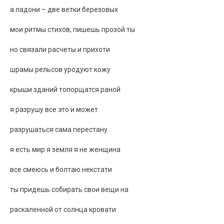
а ладони – две ветки березовых
мои ритмы стихов, пишешь прозой ты
но связали расчеты и прихоти
шрамы рельсов уродуют кожу
крыши зданий топорщатся раной
я разрушу все это и может
разрушаться сама перестану
я есть мир я земля я не женщина
все смеюсь и болтаю некстати
ты придешь собирать свои вещи на
раскаленной от солнца кровати