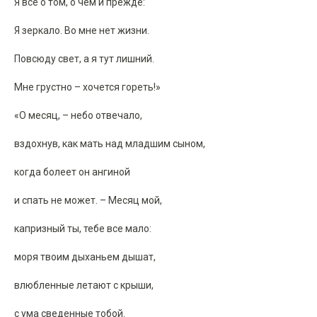
Я все о том, о чем и прежде:
Я зеркало. Во мне нет жизни.
Повсюду свет, а я тут лишний.
Мне грустно – хочется гореть!»
«О месяц, – небо отвечало,
вздохнув, как мать над младшим сыном,
когда болеет он ангиной
и спать не может. – Месяц мой,
капризный ты, тебе все мало:
моря твоим дыханьем дышат,
влюбленные летают с крыши,
с ума сведенные тобой.