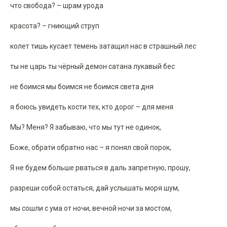
что свобода? – шрам урода
красота? – гниющий струп
колет тишь кусает темень затащил нас в страшный лес
ты не царь ты чёрный демон сатана лукавый бес
не боимся мы боимся не боимся света дня
я боюсь увидеть кости тех, кто дорог – для меня
Мы? Меня? Я забываю, что мы тут не одинок,
Боже, обрати обратно нас – я понял свой порок,
Я не будем больше рваться в даль запретную, прошу,
разреши собой остаться, дай услышать моря шум,
мы сошли с ума от ночи, вечной ночи за мостом,