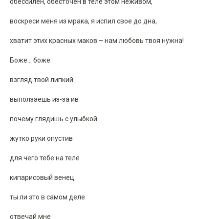
обессилен, обесточен в теле этом неживом,
воскреси меня из мрака, я испил свое до дна,
хватит этих красных маков – нам любовь твоя нужна!
Боже… боже.
взгляд твой липкий
выползаешь из-за ив
почему глядишь с улыбкой
жутко руки опустив
для чего тебе на теле
кипарисовый венец
ты ли это в самом деле
отвечай мне