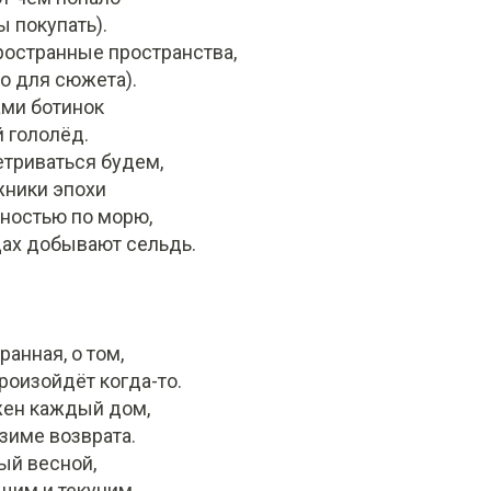
ы покупать).
ространные пространства,
о для сюжета).
ами ботинок
 гололёд.
етриваться будем,
жники эпохи
ьностью по морю,
дах добывают сельдь.
ранная, о том,
произойдёт когда-то.
жен каждый дом,
 зиме возврата.
тый весной,
щим и текучим,