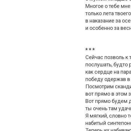
Многое о тебе мне
только лета твоего
в наказание за осе
и особенно за весн
* * *
Сейчас позволь к 
послушать, будто 
как сердце на пар
победу одержав в
Посмотрим сканди
вот прямо в этом 
Вот прямо будем д
ты очень там удач
Я мягкий, словно т
набитый синтепон
Теперь их набиваю