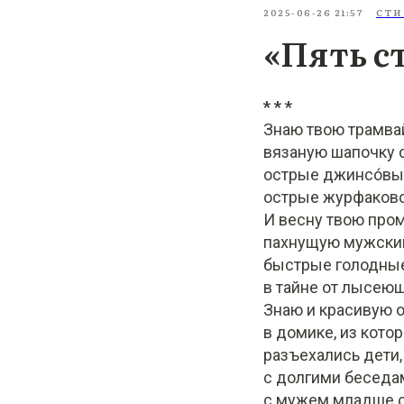
2025-06-26 21:57
СТ
«Пять с
* * *
Знаю твою трамва
вязаную шапочку с
острые джинсо́вы
острые журфаковс
И весну твою про
пахнущую мужски
быстрые голодны
в тайне от лысеющ
Знаю и красивую 
в домике, из котор
разъехались дети,
с долгими беседа
с мужем младше с