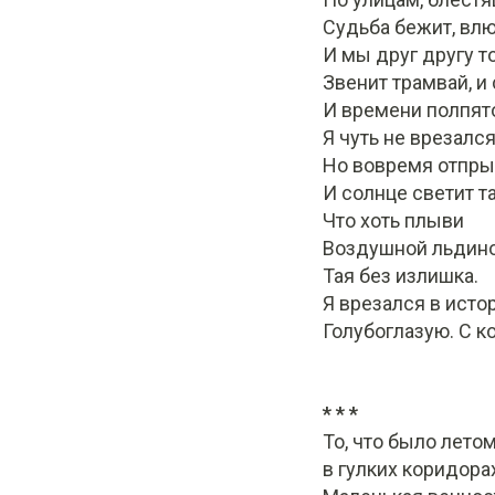
Судьба бежит, влю
И мы друг другу т
Звенит трамвай, и
И времени полпято
Я чуть не врезалс
Но вовремя отпры
И солнце светит та
Что хоть плыви
Воздушной льдино
Тая без излишка.
Я врезался в исто
Голубоглазую. С к
* * *
То, что было летом
в гулких коридора