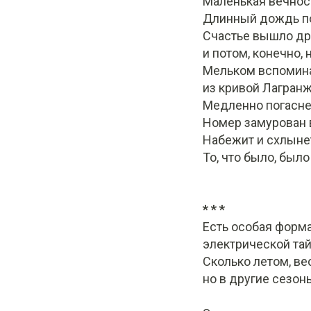
Маленькая вечност
Длинный дождь по
Счастье вышло д
и потом, конечно,
Мельком вспомина
из кривой Лагранж
Медленно погаснет,
Номер замурован 
Набежит и схлынет,
То, что было, был
* * *
Есть особая форм
электрической та
Сколько летом, ве
но в другие сезон