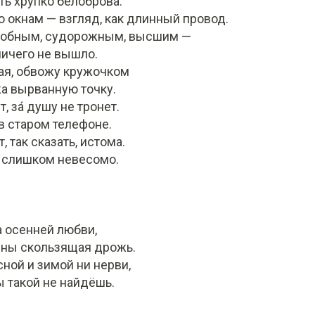
ь хрупко белоброва.
 окнам — взгляд, как длинный провод.
робным, судорожным, высшим —
 ничего не вышло.
я, обвожу кружочком
а вырванную точку.
 за́ душу не тронет.
в старом телефоне.
 так сказать, истома.
о слишком невесомо.
а осенней любви,
йны скользящая дрожь.
сной и зимой ни нерви,
ы такой не найдёшь.