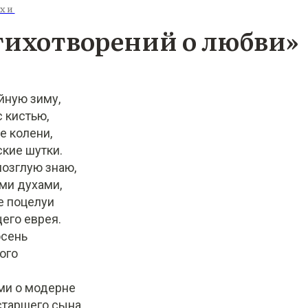
ИХИ
тихотворений о любви»
йную зиму,
 кистью,
е колени,
кие шутки.
мозглую знаю,
ми духами,
е поцелуи
его еврея.
осень
ого
ми о модерне
таршего сына.