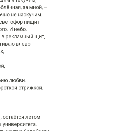
блённая, за мной, –
очно не наскучим.
 светофор пищит.
го. И небо.
я в рекламный щит,
гиваю влево.
к,
й,
рию любви.
ороткой стрижкой.
, остаётся летом
х университета.