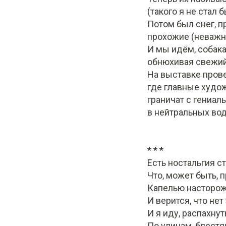
(такого я не стал б
Потом был снег, п
прохожие (неважн
И мы идём, собак
обнюхивая свежий
На выставке пров
где главные худо
граничат с гениал
в нейтральных во
* * *
Есть ностальгия ст
Что, может быть, 
Капелью насторо
И верится, что нет
И я иду, распахну
По улицам, блестя