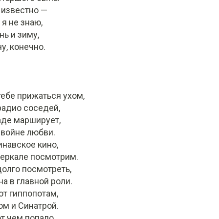
 известно —
 я не знаю,
нь и зиму,
у, конечно.
тебе прижаться ухом,
радио соседей,
аде марширует,
 войне любви.
навское кино,
зеркале посмотрим.
олго посмотреть,
на в главной роли.
от гиппопотам,
ом и Синатрой.
т чем попало