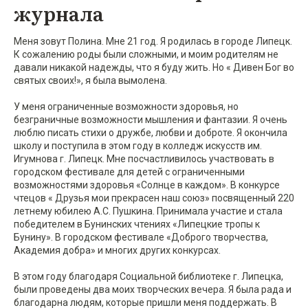
журнала
Меня зовут Полина. Мне 21 год. Я родилась в городе Липецк.
К сожалению роды были сложными, и моим родителям не
давали никакой надежды, что я буду жить. Но « Дивен Бог во
святых своих!», я была вымолена.
У меня ограниченные возможности здоровья, но
безграничные возможности мышления и фантазии. Я очень
люблю писать стихи о дружбе, любви и доброте. Я окончила
школу и поступила в этом году в колледж искусств им.
Игумнова г. Липецк. Мне посчастливилось участвовать в
городском фестивале для детей с ограниченными
возможностями здоровья «Солнце в каждом». В конкурсе
чтецов « Друзья мои прекрасен наш союз» посвященный 220
летнему юбилею А.С. Пушкина. Принимала участие и стала
победителем в Бунинских чтениях «Липецкие тропы к
Бунину». В городском фестивале «Доброго творчества,
Академия добра» и многих других конкурсах.
В этом году благодаря Социальной библиотеке г. Липецка,
были проведены два моих творческих вечера. Я была рада и
благодарна людям, которые пришли меня поддержать. В