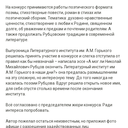
На конкурс принимаются работы поэтического формата:
поэмы, стихотворные повести, роман в стихах или
поэтический сборник. Тематика: духовно-нравственные
ценности, стихотворение о любви к Родине, священном
долге, об уважении к предкам и почтении родителям. А
также продолжать Рубцовские традиции в современной
литературе.
Выпускница Литературного института им. А.М. Горького
решилась принять участие в конкурсе и слегка отступила от
правил как бы невзначай – написала эссе «А мог ли Николай
Михайлович Рубцов окончить Литературный институт им
А.М. Горького в наши дни?» она предалась размышлениям
на эту сложную, но интересную тему. До того никогда не
касалась поэзии Рубцова. Вдруг решила открыть новое имя,
для себя спустя столько времени после окончания
института.
Всё согласовано с председателем жюри конкурса. Ради
интереса попробовать.
Автор пожелал остаться неизвестным, но приложил фото
афиши с разрешения задействованных лиц