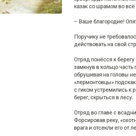
казак со шрамом во всё 
– Ваше благородие! Опя
Поручику не требовалос
действовать на свой стр
Отряд понёсся к берегу 
замкнув в кольцо часть
обрушивая на головы не
«лермонтовцы» подскака
с гиком устремились к 
берег, скрыться в лесу.
Отряд во главе с всадн
Форсировав реку, «охот
врага и отсекли его от л