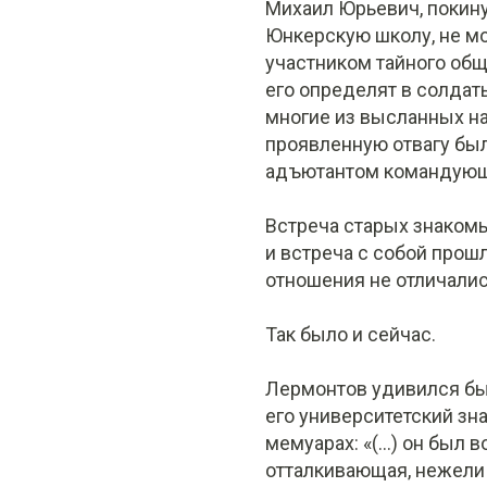
Михаил Юрьевич, покину
Юнкерскую школу, не мог
участником тайного общ
его определят в солдат
многие из высланных на
проявленную отвагу был
адъютантом командующ
Встреча старых знакомы
и встреча с собой прош
отношения не отличалис
Так было и сейчас.
Лермонтов удивился бы (
его университетский зн
мемуарах: «(...) он был
отталкивающая, нежели 