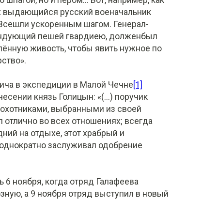
х выдающийся русский военачальник
 «Всешли ускоренным шагом. Генерал-
андующий пешей гвардиею, долженбыл
лённую живость, чтобы явить нужное по
ство».
ича в экспедиции в Малой Чечне
[1]
сении князь Голицын: «(...) поручик
охотниками, выбранными из своей
л отлично во всех отношениях; всегда
ний на отдыхе, этот храбрый и
однократно заслуживал одобрение
 6 ноября, когда отряд Галафеева
озную, а 9 ноября отряд выступил в новый