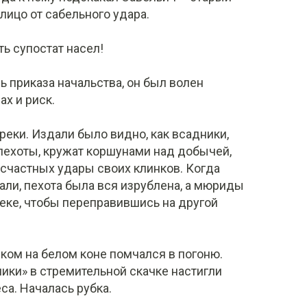
лицо от сабельного удара.
ть супостат насел!
ь приказа начальства, он был волен
ах и риск.
реки. Издали было видно, как всадники,
 пехоты, кружат коршунами над добычей,
счастных удары своих клинков. Когда
ли, пехота была вся изрублена, а мюриды
реке, чтобы переправившись на другой
иком на белом коне помчался в погоню.
ники» в стремительной скачке настигли
еса. Началась рубка.