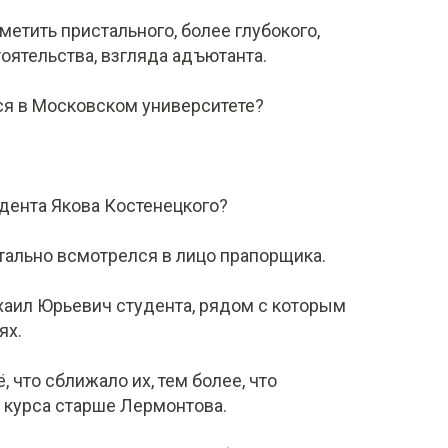
етить пристального, более глубокого,
тоятельства, взгляда адъютанта.
ся в Московском университете?
удента Якова Костенецкого?
тально всмотрелся в лицо прапорщика.
Михаил Юрьевич студента, рядом с которым
ях.
ё, что сближало их, тем более, что
 курса старше Лермонтова.