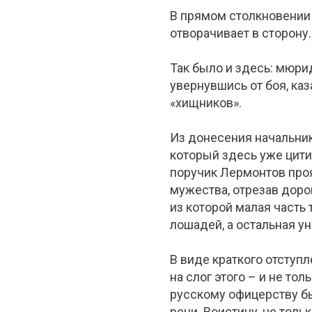
В прямом столкновении 
отворачивает в сторону.
Так было и здесь: мюри
увернувшись от боя, ка
«хищников».
Из донесения начальник
который здесь уже цити
поручик Лермонтов про
мужества, отрезав дорог
из которой малая часть
лошадей, а остальная ун
В виде краткого отступ
на слог этого – и не тол
русскому офицерству б
речи. Воистину, не тольк