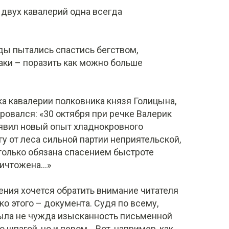
двух кавалерий одна всегда
ды пытались спастись бегством,
заки – поразить как можно больше
а кавалерии полковника князя Голицына,
ровался: «30 октября при речке Валерик
явил новый опыт хладнокровного
у от леса сильной партии неприятельской,
 только обязана спасением быстроте
ичтожена...»
ления хочется обратить внимание читателя
ько этого – документа. Судя по всему,
ыла не чужда изысканность письменной
о шпагой, но и пером... Вот, например, как