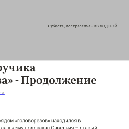
Cуббота, Воскресенье - ВЫХОДНОЙ
ручика
а» - Продолжение
КИ
рядом «головорезов» находился в
гда к нему подскакал Савельич – старый