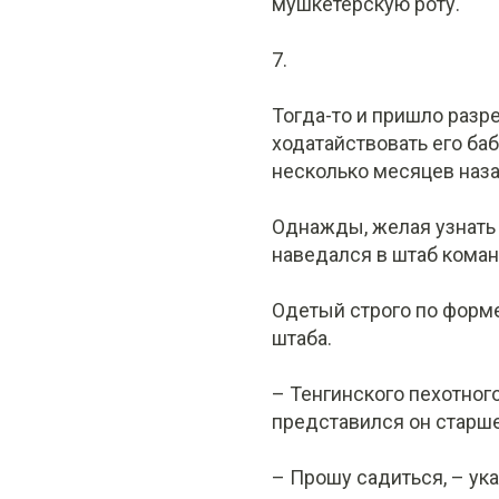
мушкетёрскую роту.
7.
Тогда-то и пришло разр
ходатайствовать его ба
несколько месяцев наза
Однажды, желая узнать 
наведался в штаб кома
Одетый строго по форм
штаба.
– Тенгинского пехотног
представился он старш
– Прошу садиться, – указ