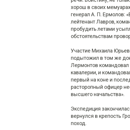
хорош в своих мемуара
генерал А. П. Ермолов:
лейтенант Лавров, ком
пробудить летами усып
обстоятельствам провор
Участие Михаила Юрьев
подытожил в том же доне
Лермонтов командовал 
кавалерии, и командова
первый на коне и послед
расторопный офицер не
высшего начальства».
Экспедиция закончилась
вернулся в крепость Гр
поход.