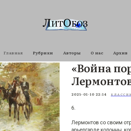
Главная
Рубрики
Авторы
О нас
Архив
«Война по
Лермонтов
2025-01-10 22:14
КЛАССИ
6.
Лермонтов со своим от
арьергарде колонны, ко