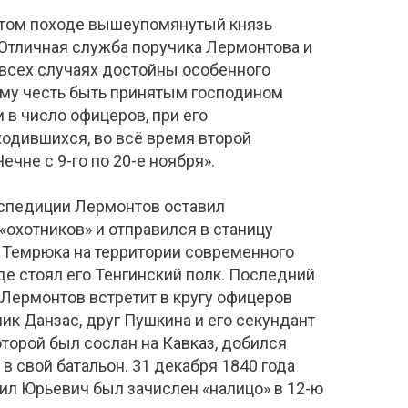
этом походе вышеупомянутый князь
«Отличная служба поручика Лермонтова и
 всех случаях достойны особенного
ему честь быть принятым господином
в число офицеров, при его
одившихся, во всё время второй
чне с 9-го по 20-е ноября».
кспедиции Лермонтов оставил
охотников» и отправился в станицу
 Темрюка на территории современного
где стоял его Тенгинский полк. Последний
Лермонтов встретит в кругу офицеров
ник Данзас, друг Пушкина и его секундант
которой был сослан на Кавказ, добился
в свой батальон. 31 декабря 1840 года
ил Юрьевич был зачислен «налицо» в 12-ю