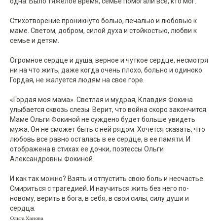
одна. Было тяжелое время, семье помогали все, кто мог.
Стихотворение проникнуто болью, печалью и любовью к
маме. Светом, добром, силой духа и стойкостью, любви к
семье и детям.
Огромное сердце и душа, верное и чуткое сердце, несмотря
ни на что жить, даже когда очень плохо, больно и одиноко.
Гордая, не жалуется людям на свое горе.
«Гордая моя мама». Светлая и мудрая, Клавдия Фокина
улыбается сквозь слезы. Верит, что война скоро закончится.
Маме Ольги Фокиной не суждено будет больше увидеть
мужа. Он не сможет быть с ней рядом. Хочется сказать, что
любовь все равно осталась в ее сердце, в ее памяти. И
отображена в стихах ее дочки, поэтессы Ольги
Александровны Фокиной.
И как так можно? Взять и отпустить свою боль и несчастье.
Смириться с трагедией. И научиться жить без него по-
новому, верить в бога, в себя, в свои силы, силу души и
сердца.
Ольга Ханова