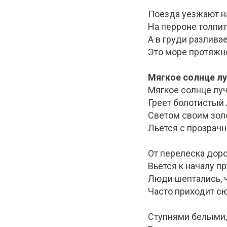
Поезда уезжают на
На перроне толпит
А в груди разливае
Это море протяжно
Мягкое солнце л
Мягкое солнце лу
Греет болотистый 
Светом своим зо
Льётся с прозрачн
От перелеска дор
Вьётся к началу пр
Люди шептались, 
Часто приходит с
Ступнями белыми,