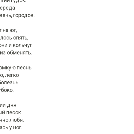
гий гудок.
череда
вень, городов.
 на юг,
лось опять,
ни и кольчуг
из обменять.
омкую песнь
, легко
болезнь
убоко.
ии дня
ый песок
ечно любя,
сь у ног.