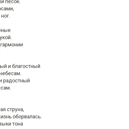
й песок.
осами,
 ног.
ёные
укой.
 гармонии
.
ый и благостный
 небесам.
и радостный
есам.
ая струна,
жизнь оборвалась.
узыки тона