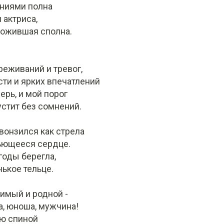
ниями полна
 актриса,
рожившая сполна.
реживаний и тревог,
сти и ярких впечатлений
ерь, и мой порог
стит без сомнений.
вонзился как стрела
бьющееся сердце.
годы берегла,
ькое тельце.
имый и родной -
, юноша, мужчина!
ою спиной