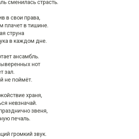
ль сменилась страсть.
в в свои права,
 плачет в тишине.
ая струна
ука в каждом дне.
отает ансамбль.
выверенных нот
т зал.
й не поймёт.
окойствие храня,
ься невзначай.
празднично звеня,
ную печаль.
аций громкий звук.