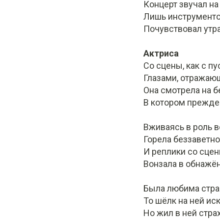
Концерт звучал на
Лишь инструменто
Почувствовал утра
Актриса
Со сцены, как с пу
Глазами, отражаю
Она смотрела на б
В котором прежде
Вживаясь в роль 
Горела беззаветно
И реплики со сцен
Вонзала в обнажё
Была любима страс
То шёлк на ней иск
Но жил в ней стра