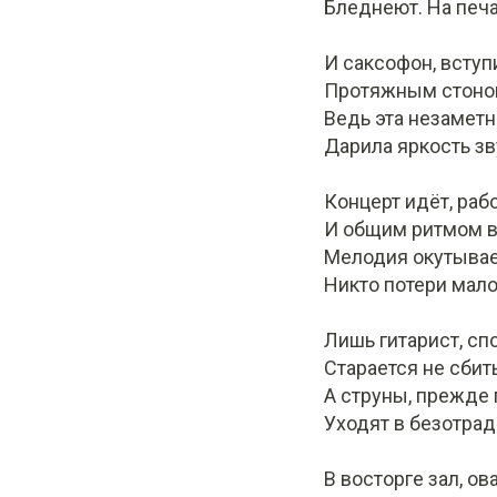
Бледнеют. На печа
И саксофон, вступи
Протяжным стоном
Ведь эта незаметн
Дарила яркость зв
Концерт идёт, раб
И общим ритмом 
Мелодия окутывае
Никто потери мало
Лишь гитарист, сп
Старается не сбит
А струны, прежде 
Уходят в безотрад
В восторге зал, ов