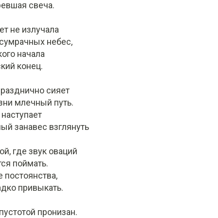
ревшая свеча.
ет не излучала
 сумрачных небес,
кого начала
кий конец.
разднично сияет
зни млечный путь.
 наступает
ный занавес взглянуть
ой, где звук оваций
ся поймать.
 постоянства,
адко привыкать.
 пустотой пронизан.