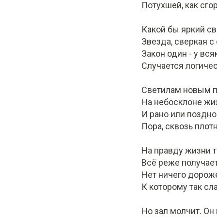
Потухшей, как сго
Какой бы яркий св
Звезда, сверкая с
Закон один - у вся
Случается логичес
Светилам новым п
На небосклоне жи
И рано или поздно
Пора, сквозь плот
На правду жизни т
Всё реже получает
Нет ничего дороже
К которому так сл
Но зал молчит. Он