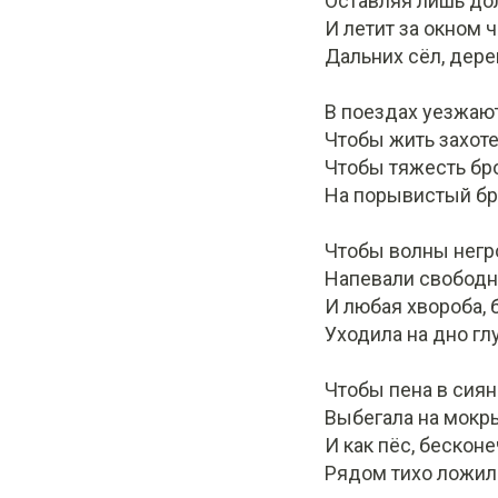
Оставляя лишь дол
И летит за окном 
Дальних сёл, дере
В поездах уезжают
Чтобы жить захоте
Чтобы тяжесть бро
На порывистый бр
Чтобы волны негр
Напевали свободно
И любая хвороба, 
Уходила на дно гл
Чтобы пена в сиян
Выбегала на мокр
И как пёс, бескон
Рядом тихо ложила