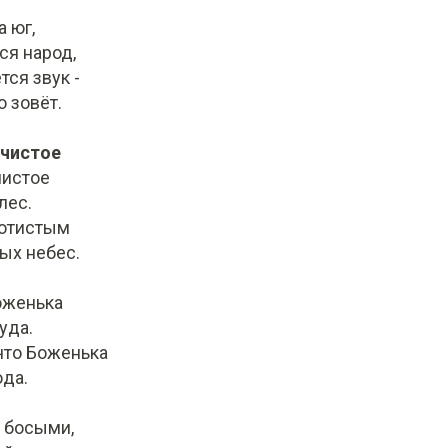
 юг,
ся народ,
тся звук -
 зовёт.
учистое
чистое
лес.
лотистым
ых небес.
оженька
уда.
что Боженька
юда.
 босыми,