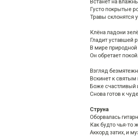
Встанет на влажны
Густо покрытые р
Травы склонятся у
Клёна ладони зел
Гладит уставшей р
В мире природной
Он обретает покой
Взгляд безмятежн
Вскинет к святым
Боже счастливый 
Снова готов к чуд
Струна
Оборвалась гитарн
Как будто чья-то 
Аккорд затих, и м