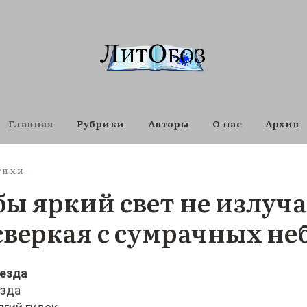
Главная
Рубрики
Авторы
О нас
Архив
ТИХИ
бы яркий свет не излуч
 сверкая с сумрачных не
оезда
езда