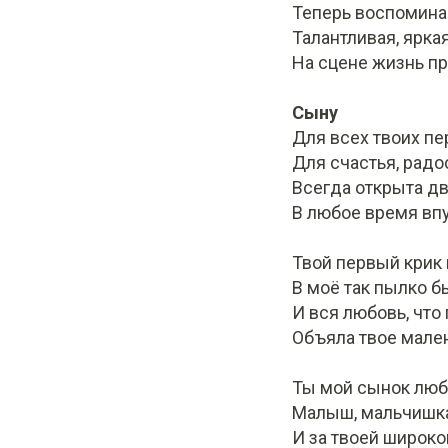
Теперь воспомина
Талантливая, яркая
На сцене жизнь п
Сыну
Для всех твоих пе
Для счастья, радо
Всегда открыта дв
В любое время впу
Твой первый крик 
В моё так пылко 
И вся любовь, что 
Объяла твое мален
Ты мой сынок люб
Малыш, мальчишка
И за твоей широк