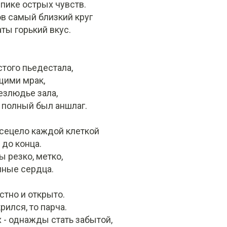
 пике острых чувств.
в самый близкий круг
ты горький вкус.
стого пьедестала,
щими мрак,
езлюдье зала,
 полный был аншлаг.
всецело каждой клеткой
 до конца.
ы резко, метко,
нные сердца.
тно и открыто.
рился, то парча.
х - однажды стать забытой,