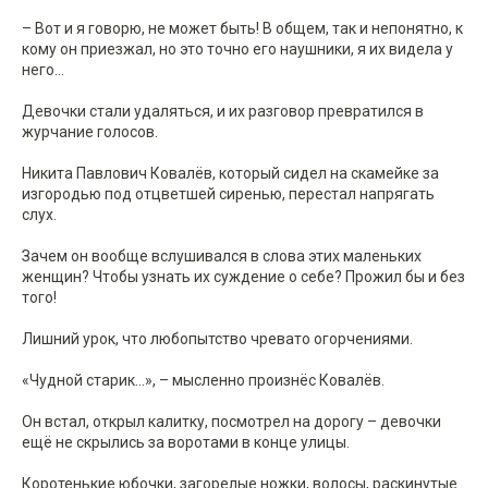
– Вот и я говорю, не может быть! В общем, так и непонятно, к
кому он приезжал, но это точно его наушники, я их видела у
него...
Девочки стали удаляться, и их разговор превратился в
журчание голосов.
Никита Павлович Ковалёв, который сидел на скамейке за
изгородью под отцветшей сиренью, перестал напрягать
слух.
Зачем он вообще вслушивался в слова этих маленьких
женщин? Чтобы узнать их суждение о себе? Прожил бы и без
того!
Лишний урок, что любопытство чревато огорчениями.
«Чудной старик...», – мысленно произнёс Ковалёв.
Он встал, открыл калитку, посмотрел на дорогу – девочки
ещё не скрылись за воротами в конце улицы.
Коротенькие юбочки, загорелые ножки, волосы, раскинутые