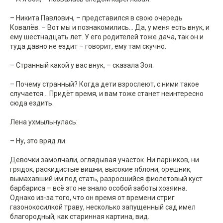
– Никита Павлович, – представился в свою очередь
Ковалёв. – Вот мы и познакомились... Да, у меня есть внук, и
ему шестнадцать лет. У его родителей тоже дача, так он и
туда давно не ездит – говорит, ему там скучно.
– Странный какой у вас внук, – сказала Зоя.
– Почему странный? Когда дети взрослеют, с ними такое
случается... Придёт время, и вам тоже станет неинтересно
сюда ездить.
Лена ухмыльнулась:
– Ну, это вряд ли.
Девочки замолчали, оглядывая участок. Ни парников, ни
грядок, раскидистые вишни, высокие яблони, орешник,
вымахавший им под стать, разросшийся фиолетовый куст
барбариса – всё это не знало особой заботы хозяина.
Однако из-за того, что он время от времени стриг
газонокосилкой траву, несколько запущенный сад имел
благородный, как старинная картина, вид.