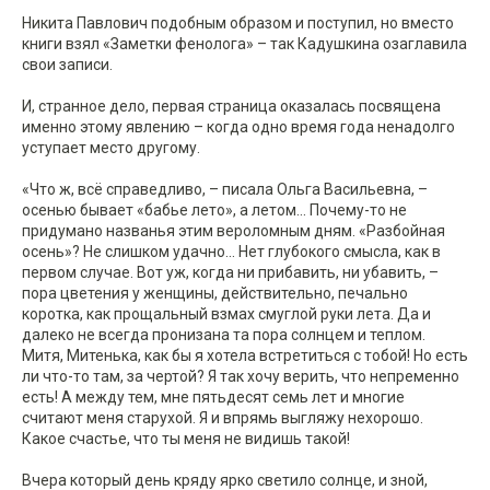
Никита Павлович подобным образом и поступил, но вместо
книги взял «Заметки фенолога» – так Кадушкина озаглавила
свои записи.
И, странное дело, первая страница оказалась посвящена
именно этому явлению – когда одно время года ненадолго
уступает место другому.
«Что ж, всё справедливо, – писала Ольга Васильевна, –
осенью бывает «бабье лето», а летом... Почему-то не
придумано названья этим вероломным дням. «Разбойная
осень»? Не слишком удачно... Нет глубокого смысла, как в
первом случае. Вот уж, когда ни прибавить, ни убавить, –
пора цветения у женщины, действительно, печально
коротка, как прощальный взмах смуглой руки лета. Да и
далеко не всегда пронизана та пора солнцем и теплом.
Митя, Митенька, как бы я хотела встретиться с тобой! Но есть
ли что-то там, за чертой? Я так хочу верить, что непременно
есть! А между тем, мне пятьдесят семь лет и многие
считают меня старухой. Я и впрямь выгляжу нехорошо.
Какое счастье, что ты меня не видишь такой!
Вчера который день кряду ярко светило солнце, и зной,