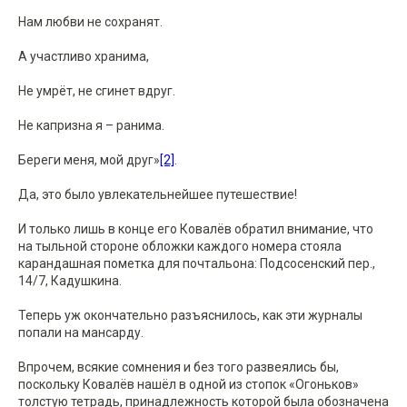
Нам любви не сохранят.
А участливо хранима,
Не умрёт, не сгинет вдруг.
Не капризна я – ранима.
Береги меня, мой друг»
[2]
.
Да, это было увлекательнейшее путешествие!
И только лишь в конце его Ковалёв обратил внимание, что
на тыльной стороне обложки каждого номера стояла
карандашная пометка для почтальона: Подсосенский пер.,
14/7, Кадушкина.
Теперь уж окончательно разъяснилось, как эти журналы
попали на мансарду.
Впрочем, всякие сомнения и без того развеялись бы,
поскольку Ковалёв нашёл в одной из стопок «Огоньков»
толстую тетрадь, принадлежность которой была обозначена