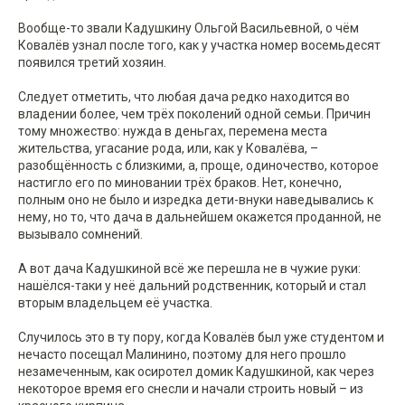
Вообще-то звали Кадушкину Ольгой Васильевной, о чём
Ковалёв узнал после того, как у участка номер восемьдесят
появился третий хозяин.
Следует отметить, что любая дача редко находится во
владении более, чем трёх поколений одной семьи. Причин
тому множество: нужда в деньгах, перемена места
жительства, угасание рода, или, как у Ковалёва, –
разобщённость с близкими, а, проще, одиночество, которое
настигло его по миновании трёх браков. Нет, конечно,
полным оно не было и изредка дети-внуки наведывались к
нему, но то, что дача в дальнейшем окажется проданной, не
вызывало сомнений.
А вот дача Кадушкиной всё же перешла не в чужие руки:
нашёлся-таки у неё дальний родственник, который и стал
вторым владельцем её участка.
Случилось это в ту пору, когда Ковалёв был уже студентом и
нечасто посещал Малинино, поэтому для него прошло
незамеченным, как осиротел домик Кадушкиной, как через
некоторое время его снесли и начали строить новый – из