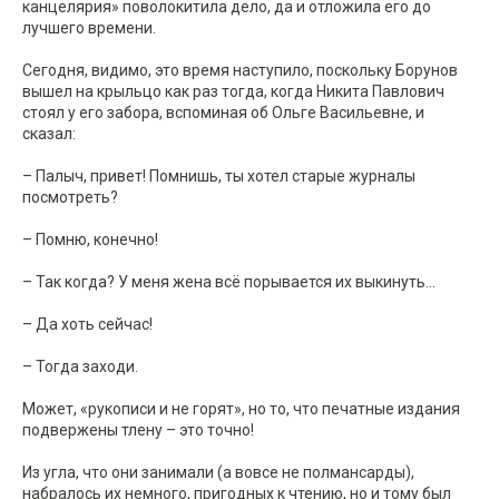
канцелярия» поволокитила дело, да и отложила его до
лучшего времени.
Сегодня, видимо, это время наступило, поскольку Борунов
вышел на крыльцо как раз тогда, когда Никита Павлович
стоял у его забора, вспоминая об Ольге Васильевне, и
сказал:
– Палыч, привет! Помнишь, ты хотел старые журналы
посмотреть?
– Помню, конечно!
– Так когда? У меня жена всё порывается их выкинуть...
– Да хоть сейчас!
– Тогда заходи.
Может, «рукописи и не горят», но то, что печатные издания
подвержены тлену – это точно!
Из угла, что они занимали (а вовсе не полмансарды),
набралось их немного, пригодных к чтению, но и тому был