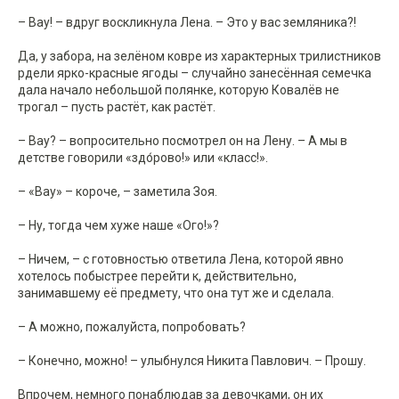
– Вау! – вдруг воскликнула Лена. – Это у вас земляника?!
Да, у забора, на зелёном ковре из характерных трилистников
рдели ярко-красные ягоды – случайно занесённая семечка
дала начало небольшой полянке, которую Ковалёв не
трогал – пусть растёт, как растёт.
– Вау? – вопросительно посмотрел он на Лену. – А мы в
детстве говорили «здо́рово!» или «класс!».
– «Вау» – короче, – заметила Зоя.
– Ну, тогда чем хуже наше «Ого!»?
– Ничем, – с готовностью ответила Лена, которой явно
хотелось побыстрее перейти к, действительно,
занимавшему её предмету, что она тут же и сделала.
– А можно, пожалуйста, попробовать?
– Конечно, можно! – улыбнулся Никита Павлович. – Прошу.
Впрочем, немного понаблюдав за девочками, он их