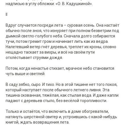
надписью в углу обложки: «О. В. Кадушкиной».
II
Вдруг случается посреди лета – суровая осень. Она настаёт
обычно после зноя, что изнуряет при полном безветрии под
дымкой светло-голубого неба. Сначала долго собираются
тучи, потом гремит гром и начинает лить как из ведра.
Налетевший ветер гнёт деревья, треплет их кроны, словно
нещадно таскает за вихры, и всё на своём пути
отхлёстывает струями дождя.
Потом, когда ненастье стихает, мрачное небо становится
чуть выше и светлей.
В саду зябко, сыро. И тихо. Но в этой тишине нет того покоя,
который наступает после обычного летнего ливня. Эта
тишина скованная, тяжёлая, как стылая вода. И даже капли
падают с деревьев стыло, без весёлой торопливости.
Только и остаётся, что включить в доме обогреватели,
натянуть шерстяной свитер и, устроившись с какой-нибудь
книгой, ждать возвращения лета.