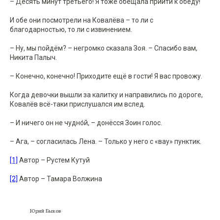
– Десять минут третьего! Я тоже обещала прийти к обеду!
И обе они посмотрели на Ковалёва – то ли с
благодарностью, то ли с извинением.
– Ну, мы пойдём? – негромко сказала Зоя. – Спасибо вам,
Никита Палыч.
– Конечно, конечно! Приходите ещё в гости! Я вас провожу.
Когда девочки вышли за калитку и направились по дороге,
Ковалёв всё-таки прислушался им вслед.
– И ничего он не чудно́й, – донёсся Зоин голос.
– Ага, – согласилась Лена. – Только у него с «вау» пунктик.
[1]
Автор – Рустем Кутуй
[2]
Автор – Тамара Волжина
Юрий Быков