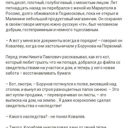
пятьдесят, плотный, голубоглазый, с мясистым лицом. Лет
пятнадцать назад он перебрался с женой из Мариуполя в
Россию, долго обживался в Подмосковье, пока не открыл в
Малинине небольшой продуктовый магазинчик. Он сохранял
в своём говоре мягкую южно-русскую «ге», был человеком
добрым, гостеприимным и немного тщеславным.
– А вот у меня все документы всегда в порядке! – говорил он
Ковалёву, когда они застольничали у Борунова на Первомай.
Перед этим Никита Павлович рассказывал, как его кот,
который любит грызть что ни попадя, добрался до файла со
свидетельствами на участок и дом, и теперь у него новая
забота – восстанавливать бумаги.
– Вот, смотри, – Борунов потянулся к полке, висевшей над
столом, и вынул из строя разноцветных папок синюю. – Это
акт купли-продажи, – переворачивал он листы, – это
выписка на дом, на землю... Я даже ксерокопию сделал
свидетельства о наследстве!
– Какого наследства? - не понял Ковалёв.
– Такого. Кораблёв унаследовал дачу от своей тётки,