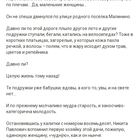
по плечам... Да, маленькие женщины...
Он не спеша двинулся по улице родного посёлка Малинино.
Давно ли по этой дороге плыло другое лето и другие
подружки ступали, бегали, катались на велосипедах? Тоже в
коротких платьицах, загорелые, у которых кожа пахла
речкой, а волосы – полем, что в жару исходит духом трав,
цветов и репейника.
Давно ли?
Целую жизнь тому назад!
Те подружки уже бабушки, вдовы, а кого-то, увы, и на свете
нет...
И по-прежнему молчаливо-мудра старость, и заносчиво-
категорична молодость.
Остановившись у калитки с номером восемьдесят, Никита
Павлович вспомнил первую хозяйку этой дачи, пожилую,
одинокую женщину, «чудну́ю», как и он нынче.