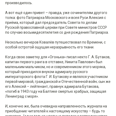
производилось.
А вот ещё один привет – правда, уже сочинителям другого
толка: фото Патриарха Московского и всея Руси Алексия с
приёма, который дал председатель Совета по делам
Русской православной церкви при Совете министров СССР
по случаю восьмидесятилетия со дня рождения Патриарха.
Несколько вечеров Ковалёв путешествовал по Времени, с
особой остротой ощущая неразрывность его ткани.
Когда свою заметку для «Огонька» писал некто Г. А. Бутаков,
капитан первого ранга в отставке, Никита Павлович был
маленьким мальчиком, но и современником этого моряка,
который приходился внуком адмиралу русского
императорского флота Г. И. Бутакову и являлся участником
первой мировой, гражданской и Отечественной войн; сын же
его Алексей – лейтенант, правнук адмирала Бутакова,
«погиб в 1943 году на Балтике смертью храбрых, защищая
Ленинград с моря».
И, конечно же, была очевидна направленность журнала на
приобщение читателей к настоящему искусству – будь то