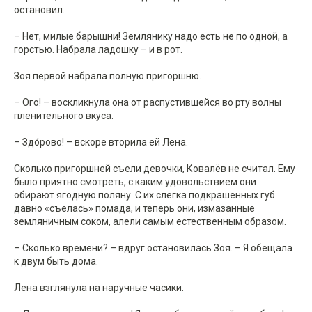
остановил.
– Нет, милые барышни! Землянику надо есть не по одной, а
горстью. Набрала ладошку – и в рот.
Зоя первой набрала полную пригоршню.
– Ого! – воскликнула она от распустившейся во рту волны
пленительного вкуса.
– Здо́рово! – вскоре вторила ей Лена.
Сколько пригоршней съели девочки, Ковалёв не считал. Ему
было приятно смотреть, с каким удовольствием они
обирают ягодную поляну. С их слегка подкрашенных губ
давно «съелась» помада, и теперь они, измазанные
земляничным соком, алели самым естественным образом.
– Сколько времени? – вдруг остановилась Зоя. – Я обещала
к двум быть дома.
Лена взглянула на наручные часики.