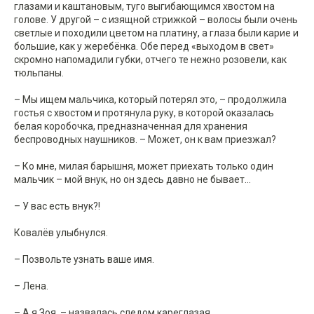
глазами и каштановым, туго выгибающимся хвостом на
голове. У другой – с изящной стрижкой – волосы были очень
светлые и походили цветом на платину, а глаза были карие и
большие, как у жеребёнка. Обе перед «выходом в свет»
скромно напомадили губки, отчего те нежно розовели, как
тюльпаны.
– Мы ищем мальчика, который потерял это, – продолжила
гостья с хвостом и протянула руку, в которой оказалась
белая коробочка, предназначенная для хранения
беспроводных наушников. – Может, он к вам приезжал?
– Ко мне, милая барышня, может приехать только один
мальчик – мой внук, но он здесь давно не бывает...
– У вас есть внук?!
Ковалёв улыбнулся.
– Позвольте узнать ваше имя.
– Лена.
– А я Зоя, – назвалась следом кареглазая.