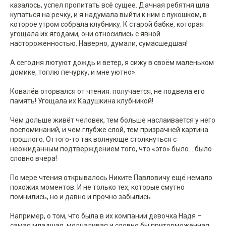
казалось, успел пропитать всё сущее. Дачная ребятня шла
купаться на речку, и я надумала выйти к ним с лукошком, в
которое утром собрала клубнику. К старой бабке, которая
угощала их ягодами, они относились с явной
настороженностью. Наверно, думали, сумасшедшая!
А сегодня лютуют дождь и ветер, я сижу в своём маленьком
домике, топлю печурку, и мне уютно».
Ковалёв оторвался от чтения: получается, не подвела его
память! Угощала их Кадушкина клубникой!
Чем дольше живёт человек, тем больше наслаивается у него
воспоминаний, и чем глубже слой, тем призрачней картина
прошлого. Оттого-то так волнующе столкнуться с
неожиданным подтверждением того, что «это» было... было
словно вчера!
По мере чтения открывалось Никите Павловичу ещё немало
похожих моментов. И не только тех, которые смутно
помнились, но и давно и прочно забылись.
Например, о том, что была в их компании девочка Надя –
самая младшая, молчаливая и словно бы приторможенная.