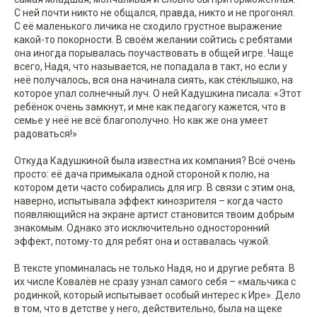
С ней почти никто не общался, правда, никто и не прогонял.
С её маленького личика не сходило грустное выражение
какой-то покорности. В своём желании сойтись с ребятами
она иногда порывалась поучаствовать в общей игре. Чаще
всего, Надя, что называется, не попадала в такт, но если у
неё получалось, вся она начинала сиять, как стёклышко, на
которое упал солнечный луч. О ней Кадушкина писала: «Этот
ребёнок очень замкнут, и мне как педагогу кажется, что в
семье у неё не всё благополучно. Но как же она умеет
радоваться!»
Откуда Кадушкиной была известна их компания? Всё очень
просто: её дача примыкала одной стороной к полю, на
котором дети часто собирались для игр. В связи с этим она,
наверно, испытывала эффект кинозрителя – когда часто
появляющийся на экране артист становится твоим добрым
знакомым. Однако это исключительно односторонний
эффект, потому-то для ребят она и оставалась чужой.
В тексте упоминалась не только Надя, но и другие ребята. В
их числе Ковалёв не сразу узнал самого себя – «мальчика с
родинкой, который испытывает особый интерес к Ире». Дело
в том, что в детстве у него, действительно, была на щеке