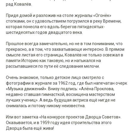
рад Ковалёв.
Придя домой и разложив на столе журналы «Огонёк»
стопками, он с удовольствием погрузился в реку Времени,
которая понесла его вдоль берегов пятидесятых-
шестидесятых годов двадцатого века.
Прошлое всегда замечательно, но не в том понимании, что
прекрасно, а в том, что захватывающе интересно. В прямом
смысле листая его страницы, Ковалёв не только освежал в
памяти Историю как таковую, но и натыкался на
рассыпавшиеся по пути её следования мелочи.
Очень знакомое, только детское лицо смотрело с
фотографии в журнале за 1962 год, где был напечатан очерк
«Музыка движений». Внизу подпись: «Алёна Проклова,
недавно ставшая гимнасткой, восхищена мастерством
лучших учениц». А ведь будущая актриса ещё нигде не
снималась и потому никому неизвестна.
Или вот заметка «На конкурсе проектов Дворца Советов».
Оказывается, и в 1959 году идея строительства этого
Дворца была ещё жива!