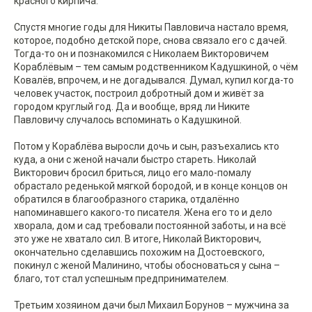
красного кирпича.
Спустя многие годы для Никиты Павловича настало время,
которое, подобно детской поре, снова связало его с дачей.
Тогда-то он и познакомился с Николаем Викторовичем
Кораблёвым – тем самым родственником Кадушкиной, о чём
Ковалёв, впрочем, и не догадывался. Думал, купил когда-то
человек участок, построил добротный дом и живёт за
городом круглый год. Да и вообще, вряд ли Никите
Павловичу случалось вспоминать о Кадушкиной.
Потом у Кораблёва выросли дочь и сын, разъехались кто
куда, а они с женой начали быстро стареть. Николай
Викторович бросил бриться, лицо его мало-помалу
обрастало реденькой мягкой бородой, и в конце концов он
обратился в благообразного старика, отдалённо
напоминавшего какого-то писателя. Жена его то и дело
хворала, дом и сад требовали постоянной заботы, и на всё
это уже не хватало сил. В итоге, Николай Викторович,
окончательно сделавшись похожим на Достоевского,
покинул с женой Малинино, чтобы обосноваться у сына –
благо, тот стал успешным предпринимателем.
Третьим хозяином дачи был Михаил Борунов – мужчина за