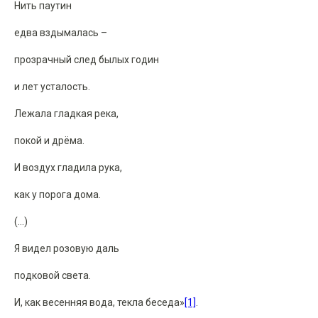
Нить паутин
едва вздымалась –
прозрачный след былых годин
и лет усталость.
Лежала гладкая река,
покой и дрёма.
И воздух гладила рука,
как у порога дома.
(...)
Я видел розовую даль
подковой света.
И, как весенняя вода, текла беседа»
[1]
.