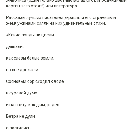
живопись (одни только цветные вкладки с репродукциями
картин чего стоят!) или литература.
Рассказы лучших писателей украшали его страницы и
жемчужинами сияли на них удивительные стихи.
«Какие ландыши цвели,
дышали,
как слёзы белые земли,
во сне дрожали.
Сосновый бор сходил к воде
в суровой думе
и на свету, как дым, редел.
Ветра не дули,
а ластились.