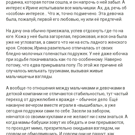
родинка, которая потом сошла, и он напрочь о ней забыл. А
интерес к Ирине испытывали все мальчишки. Ах, да, речь об
«особом» интересе... Что ж, точно подмечено. Эта девочка
была, пожалуй, первой его любовью, ну или её предтечей.
На дачу она обычно приезжала, успев отдохнуть где-то на
юге. Кожа у неё была загорелая, персиковая, и вся она была
уже не угловатая, а самого что ни на есть ладного женского
кроя. Словом, Ирина разительно отличалась от своих
бледно-молочных голенастых подружек. У неё даже юбочка
при ходьбе покачивалась как-то по-особенному. Наверно
потому, что едва прикрывала попу. По этой же причине ей
случалось мелькать трусиками, вызывая живые
мальчишечьи взгляды.
А вообще-то отношения между мальчиками и девочками в
детской компании не отличаются стабильностью, тут частый
переход от дружелюбия к вражде – обычное дело. Ещё
накануне вечером вместе играли в «вышибалы», а уже
сегодня подружки сами по себе. Засели за забором,
нянчатся со своими куклами и не желают ни с кем знаться. А
когда мамы-бабушки зовут их обедать и они прерываются,
то проходят мимо, презрительно окидывая взглядом, ни
словом не обмолвившись. И совсем они не пахнут, как