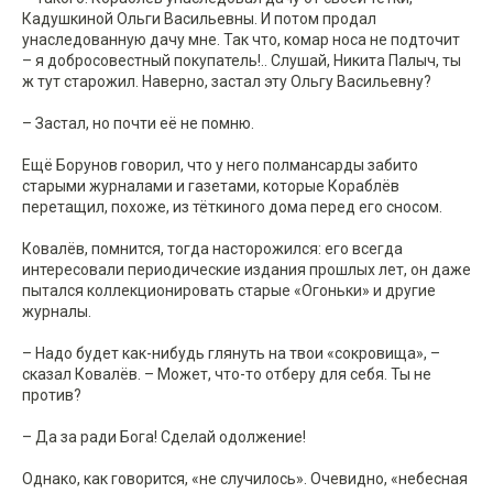
Кадушкиной Ольги Васильевны. И потом продал
унаследованную дачу мне. Так что, комар носа не подточит
– я добросовестный покупатель!.. Слушай, Никита Палыч, ты
ж тут старожил. Наверно, застал эту Ольгу Васильевну?
– Застал, но почти её не помню.
Ещё Борунов говорил, что у него полмансарды забито
старыми журналами и газетами, которые Кораблёв
перетащил, похоже, из тёткиного дома перед его сносом.
Ковалёв, помнится, тогда насторожился: его всегда
интересовали периодические издания прошлых лет, он даже
пытался коллекционировать старые «Огоньки» и другие
журналы.
– Надо будет как-нибудь глянуть на твои «сокровища», –
сказал Ковалёв. – Может, что-то отберу для себя. Ты не
против?
– Да за ради Бога! Сделай одолжение!
Однако, как говорится, «не случилось». Очевидно, «небесная