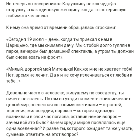
Но теперь он воспринимал Кадушкину не как чудну́ю
старушку, а как одинокую женщину, когда-то потерявшую
любимого человека.
К нему она время от времени обращалась строками:
«Сегодня 19 июля – день, когда ты приехал к нам в
Царицыно, где мы снимали дачу. Мы с тобой долго гуляли в
парке, вечером был домашний спектакль, а утром ты должен
был снова ехать на фронт».
«Милый, дорогой мой Митенька! Как же мне не хватает тебя!
Нет, время не лечит. Да я и не хочу излечиваться от любви к
тебе...»
Довольно часто о человеке, живущему по соседству, ты
ничего не знаешь. Потом он уходит и вместе с ним исчезает
целый мир, вселенная со своими светилами – страстей,
терпения, милосердия, пороков – которая однажды
возникла и в свой час погасла, оставив немой вопрос –
зачем всё это было? Зачем среди миров появлялась ещё
одна вселенная? И разве ты, которого ожидает та же участь,
сумеешь ответить на этот вопрос?