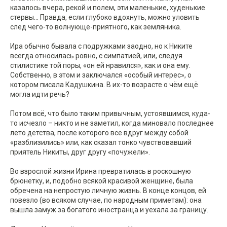
казалось вчера, рекой и полем, эти маленькие, худенькие
стервы... Правда, если глубоко вдохнуть, можно уловить
след чего-то волнующе-приятного, как земляника.
Ира обычно бывала с подружками заодно, но к Никите
всегда относилась ровно, с симпатией, или, следуя
стилистике той поры, «он ей нравился», как и она ему.
Собственно, в этом и заключался «особый интерес», о
котором писала Кадушкина. В их-то возрасте о чём ещё
могла идти речь?
Потом всё, что было таким привычным, устоявшимся, куда-
то исчезло – никто и не заметил, когда миновало последнее
лето детства, после которого все вдруг между собой
«разблизились» или, как сказал тонко чувствовавший
приятель Никиты, друг другу «почужели».
Во взрослой жизни Ирина превратилась в роскошную
брюнетку, и, подобно всякой красивой женщине, была
обречена на непростую личную жизнь. В конце концов, ей
повезло (во всяком случае, по народным приметам): она
вышла замуж за богатого иностранца и уехала за границу.