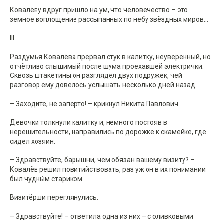
Ковалёву вдруг пришло на ум, что человечество – это
земное воплощение рассыпанных по небу звёздных миров...
III
Раздумья Ковалёва прервал стук в калитку, неуверенный, но
отчётливо слышимый после шума проехавшей электрички.
Сквозь штакетины он разглядел двух подружек, чей
разговор ему довелось услышать несколько дней назад.
– Заходите, не заперто! – крикнул Никита Павлович.
Девочки толкнули калитку и, немного постояв в
нерешительности, направились по дорожке к скамейке, где
сидел хозяин.
– Здравствуйте, барышни, чем обязан вашему визиту? –
Ковалёв решил повитийствовать, раз уж он в их понимании
был чудны́м стариком.
Визитёрши переглянулись.
– Здравствуйте! – ответила одна из них – с оливковыми