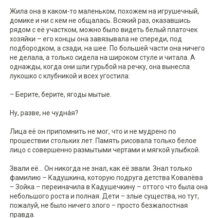
Жила она в каком-то маленьком, похожем на игрушечный,
домике и ни с кем не общалась. Всякий раз, оказавшись
рядом с её участком, можно было видеть белый платочек
хозяйки – его концы она завязывала не спереди, под
подбородком, а сзади, на шее. По большей части она ничего
не делала, а только сидела на широком стуле и читала. А
однажды, когда они шли гурьбой на речку, она вынесла
лукошко с клубникой и всех угостила:
– Берите, берите, ягоды мытые.
Ну, разве, не чудна́я?
Лица её он припомнить не мог, что и не мудрено по
прошествии стольких лет. Память рисовала только белое
лицо с совершенно размытыми чертами и мягкой улыбкой.
Звали её... Он никогда не знал, как её звали. Знал только
фамилию – Кадушкина, которую подруга детства Ковалёва
– Зойка – переиначила в Кадушечкину – оттого что была она
небольшого роста и полная. Дети – злые существа, но тут,
пожалуй, не было ничего злого – просто безжалостная
правда.