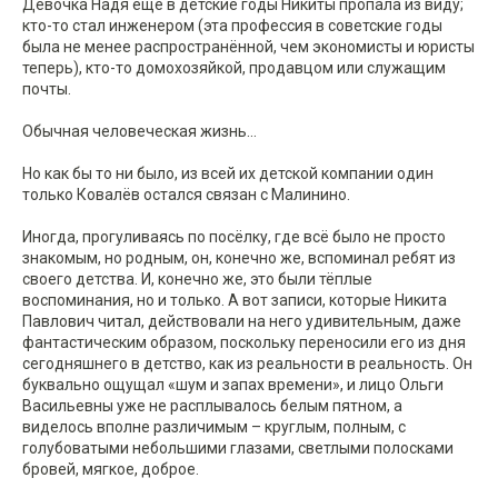
Девочка Надя ещё в детские годы Никиты пропала из виду;
кто-то стал инженером (эта профессия в советские годы
была не менее распространённой, чем экономисты и юристы
теперь), кто-то домохозяйкой, продавцом или служащим
почты.
Обычная человеческая жизнь...
Но как бы то ни было, из всей их детской компании один
только Ковалёв остался связан с Малинино.
Иногда, прогуливаясь по посёлку, где всё было не просто
знакомым, но родным, он, конечно же, вспоминал ребят из
своего детства. И, конечно же, это были тёплые
воспоминания, но и только. А вот записи, которые Никита
Павлович читал, действовали на него удивительным, даже
фантастическим образом, поскольку переносили его из дня
сегодняшнего в детство, как из реальности в реальность. Он
буквально ощущал «шум и запах времени», и лицо Ольги
Васильевны уже не расплывалось белым пятном, а
виделось вполне различимым – круглым, полным, с
голубоватыми небольшими глазами, светлыми полосками
бровей, мягкое, доброе.