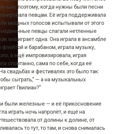
ежным, поэтому, когда нужны были песни
панировала певцам. Её игра поддерживала
ели мощных голосов испытывали от этого
и надменные певцы слагали нетленные
как она играет одна. Она играла в ансамбле
 флейтой и барабаном, играла музыку,
ло, а ещё импровизировала, играя
ла спонтанно, сама по себе, когда её
На свадьбах и фестивалях это было так:
тобы сыграть," — а на музыкальных
 играет Гвилиан?"
ки были железные — и её прикосновение
ла играть ночь напролёт, и ещё на
тешествовала от долины к долине, от
ливалась то тут, то там, и снова снималась