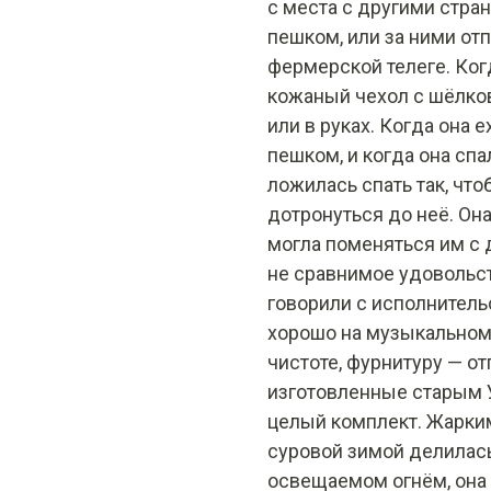
с места с другими стр
пешком, или за ними отп
фермерской телеге. Ког
кожаный чехол с шёлков
или в руках. Когда она е
пешком, и когда она спал
ложилась спать так, чт
дотронуться до неё. Она
могла поменяться им с 
не сравнимое удовольст
говорили с исполнительс
хорошо на музыкальном 
чистоте, фурнитуру — от
изготовленные старым У
целый комплект. Жарким
суровой зимой делилась
освещаемом огнём, она 