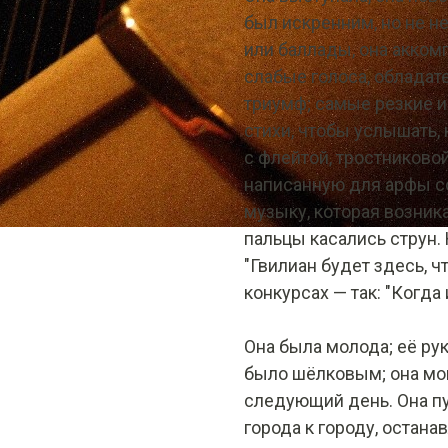
был искренним, но не н
или баллады, она акком
слабые голоса, обладат
триумф; самые резкие 
стихи, чтобы услышать, 
с флейтой, тростниковой
написанную для арфы со
музыку, которая возника
пальцы касались струн. 
"Гвилиан будет здесь, ч
конкурсах — так: "Когда
Она была молода; её ру
было шёлковым; она мог
следующий день. Она пу
города к городу, останав