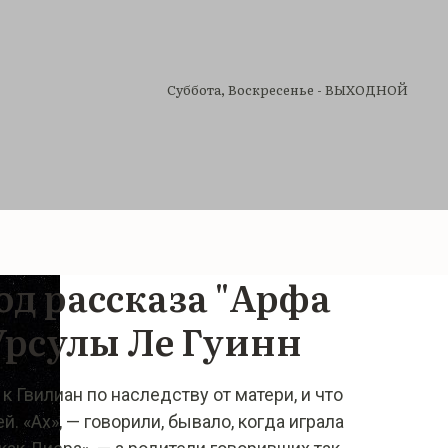
Cуббота, Воскресенье - ВЫХОДНОЙ
од рассказа "Арфа
Урсулы Ле Гуинн
к Гвилиан по наследству от матери, и что
й. «Ах», — говорили, бывало, когда играла