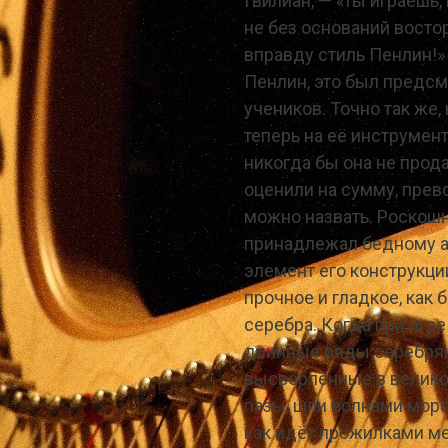
Гвилиан, — «ты играешь,
не без оснований восторг
вправду стиль Пенлин!»
Пенлин, это был предс
учеников. Точно так же,
теперь на её инструмент
никогда бы она не прод
оценили на сумму, пре
можно назвать. Роскош
принадлежал бедному а
элемент его конструкц
прочное и гладкое, как 
серебра. Когда при игр
длинные ряды серебрян
высверленные в велико
пазы, шли волнами морс
как идёт прожилками м