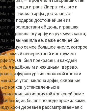
 как Диера», — а родители говоривших так
ались, когда играла Диера: «Ах, это и
 Матери Гвилиан арфа досталась от
мертный подарок достойнейшей из
 как и впоследствии её дочь, игравшая
е, она приняла эту арфу из рук музыканта;
ала и не выменяла её, даже если её бы
восходящую самое большое число, которое
ный, самый невероятный инструмент
рфисту. Он был прекрасен, и каждый
ии был надёжным и изящным: дерево,
бронза, и фурнитура из слоновой кости и
е менялся угол наклона арфы, сквозные
ых колков, установленных в
лепно рояльно изогнутой колковой раме
кой зыби, зыбь шла по воде прожилками,
ежду крон деревьев рассматриваемая с