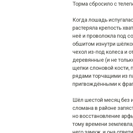
Торма сбросило с телеги
Когда лошадь испугалась
растеряла крепость хват
неё и проволокла под со
обшитом изнутри шёлком
чехол из-под колеса и от
деревянные (и не только
щепки слоновой кости, 
рядами торчащими из паз
пригвождёнными к фраг
Шёл шестой месяц без иг
сломана в районе запяс
но восстановление арф
тому времени землевлад
него замуж, и она ответ