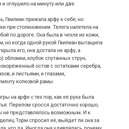
 и оглушило на минуту или две.
, Гвилиан прижала арфу к себе, но
ки при столкновении. Телега налетела на
бой по дороге. Она была в чехле из кожи,
, но когда одной рукой Гвилиан вытащила
крыла его, она достала не арфу, а
) обломки, клубок спутанных струн,
покорёженный остов с остатками серебра,
ов, и листьями, и глазами,
менту колковой рамы.
ры на арфе с тех пор, как её рука была
тья. Перелом сросся достаточно хорошо,
ы не представлялось возможным. И к
елец Торм спросил её, выйдет ли она за
ила, что да. Иногда она удивлялась, почему