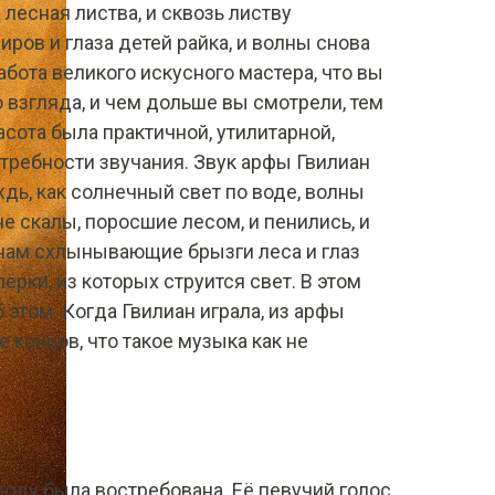
лесная листва, и сквозь листву
ров и глаза детей райка, и волны снова
абота великого искусного мастера, что вы
о взгляда, и чем дольше вы смотрели, тем
асота была практичной, утилитарной,
требности звучания. Звук арфы Гвилиан
ждь, как солнечный свет по воде, волны
е скалы, поросшие лесом, и пенились, и
инам схлынывающие брызги леса и глаз
лёрки, из которых струится свет. В этом
б этом. Когда Гвилиан играла, из арфы
е концов, что такое музыка как не
сюду была востребована. Её певучий голос