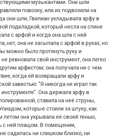
анствующими музыкантами. Они шли
равляли повозку, или их подвозили на
да они шли, Гвилиан укладывала арфу в
ой подкладкой, который несла на спине
хала с арфой и когда она шла с ней
а, нет, она не засыпала с арфой в руках, но
обы можно было протянуть руку и
 не ревновала свой инструмент, она легко
другим арфистом; она получала ни с чем
вие, когда ей возвращали арфу и
кой завистью: "Я никогда не играл так
инструменте". Она держала арфу в
полированной, ставила на неё струны,
лиадом, которые стоили за штуку, как
 летом она укрывала её своей тенью,
 с ней плащом. В помещении,
не садилась ни слишком близко, ни