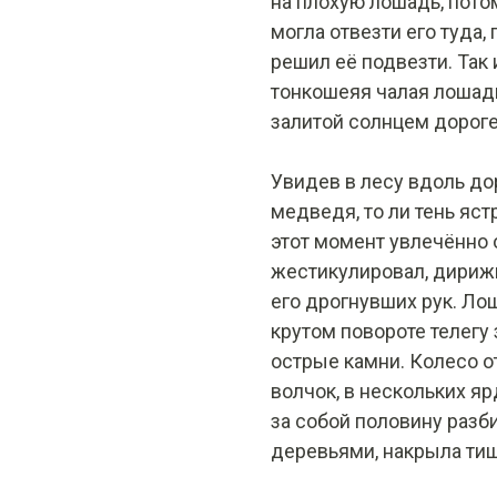
на плохую лошадь, потом
могла отвезти его туда,
решил её подвезти. Так 
тонкошеяя чалая лошад
залитой солнцем дороге
Увидев в лесу вдоль дор
медведя, то ли тень яст
этот момент увлечённо 
жестикулировал, дирижи
его дрогнувших рук. Лош
крутом повороте телегу 
острые камни. Колесо о
волчок, в нескольких яр
за собой половину разб
деревьями, накрыла тиш