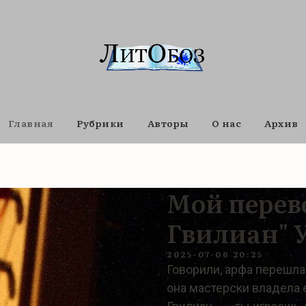
Главная
Рубрики
Авторы
О нас
Архив
Мой перев
Гвилиан" 
2025-07-06 20:25
Говорили, арфа перешла 
она мастерски владела е