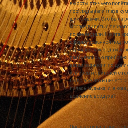
высоты птичьего полёта 
проглядывали глаза куми
шли рядами. Это была р
могли увидеть с первог
яснее видели. Но эта кр
сформированной под по
струился, как вода и до
разбивались о прибрежн
ветер разносил по дол
кумиров и зрителей с га
было всё это и ничего о
лилась музыка; и, в конц
волнение воздуха?
Она выступала, она пов