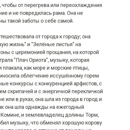
, чтобы от перегрева или переохлаждения
ние и не повредилась рама. Она не
ы такой заботы о себе самой.
тешествовала от города к городу; она
вую жизнь" и "Зелёные листья" на
оны с церемонией прощания, на которой
играла "Плач Ориота", музыку, которая
 плакала, как море и морские птицы,
иносила облегчение иссушённому горем
ые конкурсы с конкуренцией арфистов, с
ем скрипачей и с энергичной перекличкой
е или в руках, она шла из города в город и
 так она шла однажды на ежегодный
 Комине, и землевладелец долины Торм,
юбил музыку, что обменял хорошую корову