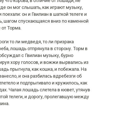
у что корова, в отличие от лошади, не
 где он мог слышать, как играют музыку,
и поехали: он и Гвилиан в шаткой телеге и
ь, шагом спускающаяся вниз по каменной
 от Торма.
оги то ли медведя, то ли призрака
реба, лошадь отпрянула в сторону. Торм в
обсуждал с Гвилиан музыку, бурно
руя хору голосов, и вожжи вырвались из
адь прыгнула, как кошка, и побежала. На
занесло, и она разбилась вдребезги об
тлетело и подпрыгивало и кружилось, как
дах. Чалая лошадь слетела в кювет, утянув
итой телеги, и дорогу, пролегавшую между
ина.