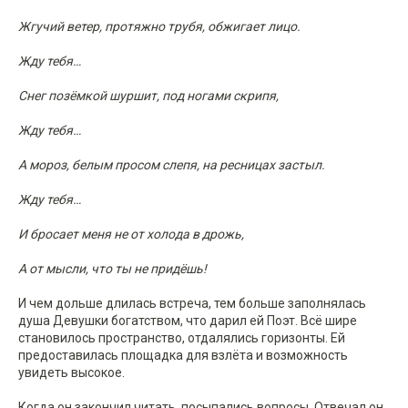
Жгучий ветер, протяжно трубя, обжигает лицо.
Жду тебя…
Снег позёмкой шуршит, под ногами скрипя,
Жду тебя…
А мороз, белым просом слепя, на ресницах застыл.
Жду тебя…
И бросает меня не от холода в дрожь,
А от мысли, что ты не придёшь!
И чем дольше длилась встреча, тем больше заполнялась
душа Девушки богатством, что дарил ей Поэт. Всё шире
становилось пространство, отдалялись горизонты. Ей
предоставилась площадка для взлёта и возможность
увидеть высокое.
Когда он закончил читать, посыпались вопросы. Отвечал он