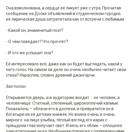
Она взволнована, а сердце её ликует уже с утра. Прочитав
сообщение на Доске объявлений в студенческом городке,
её лирическая душа затрепетала как от встречи с любимым.
- Какой он, знаменитый поэт?
- О чём поведает? Что прочтёт?
- И что же услышит она?
Её интересовало всё, даже как он будет выглядеть, какой у
него голос. На самом ли деле он очень необычно читает свои
стихи? Нараспев, словно древний джангарчи.
Зал полон.
Открывается дверь, и в аудиторию входит … не человек, а
человечище. Статный, степенный, широкоплечий калмык.
Показалось – облачи его в доспехи, и превратится он в
богатыря из её детских книжек. Но воина очень и очень
мирного: на лице улыбка, тёплый взгляд его карих с
прищуром глаз излучает свет. И весь его облик – сплошное
олицетворение чуда. Необычная причёска с развевающими