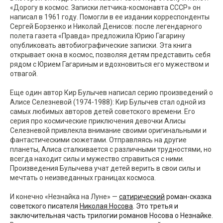
«Дорогу в космос. Записки летчика-космонавта СССР» он
написал в 1961 году. Помогли в ее издании корреспонденты
Сергей Борзенко и Николай Денисов: после легендарного
полета газета «Правда» предложила Юрию Гагарину
опубликовать автобиографические записки. Эта книга
открывает окна в космос, позволяя детям представить себя
рядом с Юрием Гагариным и вдохновиться его мужеством и
отвагой.
Еще один автор Кир Булычев написал серию произведений о
Алисе Селезневой (1974-1988): Кир Булычев стал одной из
самых любимых авторов детей советского времени. Его
серия про космические приключения девочки Алисы
Селезневой привлекла внимание своими оригинальными и
фантастическими сюжетами. Отправляясь на другие
планеты, Алиса сталкивается с различными трудностями, но
всегда находит силы и мужество справиться с ними.
Произведения Булычева учат детей верить в свои силы и
мечтать о неизведанных границах космоса.
И конечно «Незнайка на Луне» —
сатирический
роман-сказка
советского писателя
Николая Носова
. Это третья и
заключительная часть трилогии романов Носова о Незнайке.