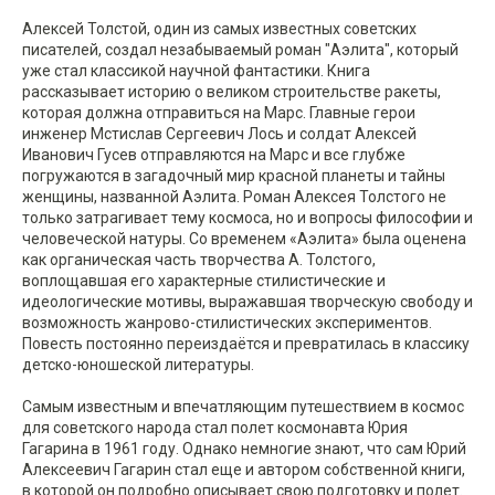
Алексей Толстой, один из самых известных советских
писателей, создал незабываемый роман "Аэлита", который
уже стал классикой научной фантастики. Книга
рассказывает историю о великом строительстве ракеты,
которая должна отправиться на Марс. Главные герои
инженер Мстислав Сергеевич Лось и солдат Алексей
Иванович Гусев отправляются на Марс и все глубже
погружаются в загадочный мир красной планеты и тайны
женщины, названной Аэлита. Роман Алексея Толстого не
только затрагивает тему космоса, но и вопросы философии и
человеческой натуры. Со временем «Аэлита» была оценена
как органическая часть творчества А. Толстого,
воплощавшая его характерные стилистические и
идеологические мотивы, выражавшая творческую свободу и
возможность жанрово-стилистических экспериментов.
Повесть постоянно переиздаётся и превратилась в классику
детско-юношеской литературы.
Самым известным и впечатляющим путешествием в космос
для советского народа стал полет космонавта Юрия
Гагарина в 1961 году. Однако немногие знают, что сам Юрий
Алексеевич Гагарин стал еще и автором собственной книги,
в которой он подробно описывает свою подготовку и полет.