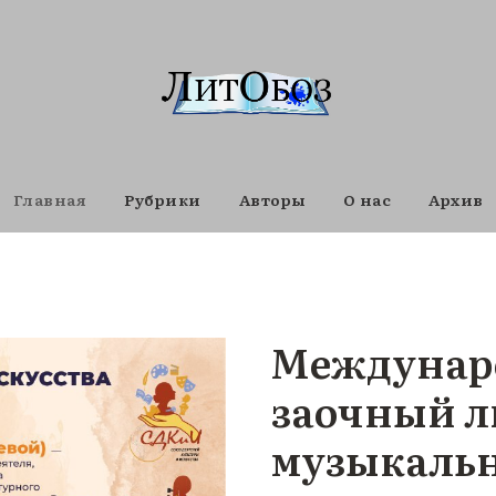
Главная
Рубрики
Авторы
О нас
Архив
Междунар
заочный л
музыкальн