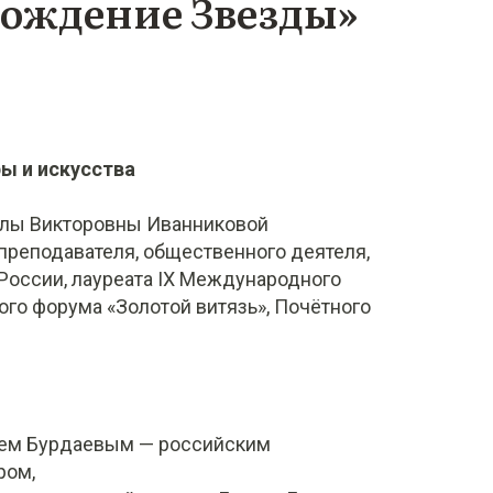
Рождение Звезды»
ы и искусства
ллы Викторовны Иванниковой
 преподавателя, общественного деятеля,
России, лауреата IX Международного
ого форума «Золотой витязь», Почётного
ем Бурдаевым — российским
ром,