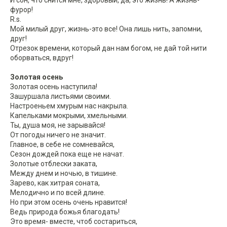
фурор!
R.s.
Мой милый друг, жизнь-это все! Она лишь нить, запомни,
друг!
Отрезок времени, который дан нам богом, не дай той нити
оборваться, вдруг!
Золотая осень
Золотая осень наступила!
Зашуршала листьями своими.
Настроеньем хмурым нас накрыла.
Капельками мокрыми, хмельными.
Ты, душа моя, не зарывайся!
От погоды ничего не значит.
Главное, в себе не сомневайся,
Сезон дождей пока еще не начат.
Золотые отблески заката,
Между днем и ночью, в тишине.
Зарево, как хитрая соната,
Мелодично и по всей длине.
Но при этом осень очень нравится!
Ведь природа божья благодать!
Это время- вместе, чтоб состариться,