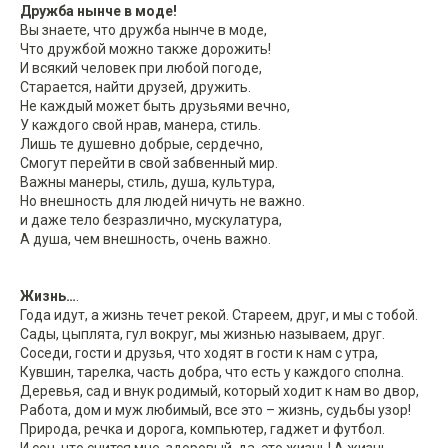
Дружба нынче в моде!
Вы знаете, что дружба нынче в моде,
Что дружбой можно также дорожить!
И всякий человек при любой погоде,
Старается, найти друзей, дружить.
Не каждый может быть друзьями вечно,
У каждого свой нрав, манера, стиль.
Лишь те душевно добрые, сердечно,
Смогут перейти в свой забвенный мир.
Важны манеры, стиль, душа, культура,
Но внешность для людей ничуть не важно.
и даже тело безразлично, мускулатура,
А душа, чем внешность, очень важно.
Жизнь…
.
Года идут, а жизнь течет рекой. Стареем, друг, и мы с тобой.
Сады, цыплята, гул вокруг, мы жизнью называем, друг.
Соседи, гости и друзья, что ходят в гости к нам с утра,
Кувшин, тарелка, часть добра, что есть у каждого сполна.
Деревья, сад и внук родимый, который ходит к нам во двор,
Работа, дом и муж любимый, все это – жизнь, судьбы узор!
Природа, речка и дорога, компьютер, гаджет и футбол.
И сон, что снится мне, здоровый, да, это жизнь! А жизнь-