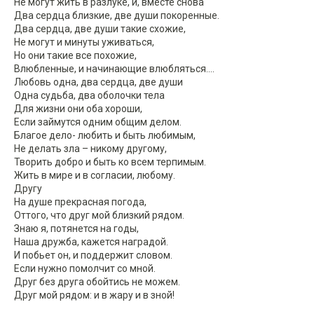
Не могут жить в разлуке, и, вместе снова
Два сердца близкие, две души покоренные.
Два сердца, две души такие схожие,
Не могут и минуты уживаться,
Но они такие все похожие,
Влюбленные, и начинающие влюбляться….
Любовь одна, два сердца, две души
Одна судьба, два оболочки тела
Для жизни они оба хороши,
Если займутся одним общим делом.
Благое дело- любить и быть любимым,
Не делать зла – никому другому,
Творить добро и быть ко всем терпимым.
Жить в мире и в согласии, любому.
Другу
На душе прекрасная погода,
Оттого, что друг мой близкий рядом.
Знаю я, потянется на годы,
Наша дружба, кажется наградой.
И побьет он, и поддержит словом.
Если нужно помолчит со мной.
Друг без друга обойтись не можем.
Друг мой рядом: и в жару и в зной!