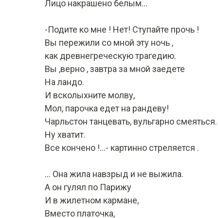
Лицо накрашено белым…
-Подите ко мне ! Нет! Ступайте прочь !
Вы пережили со мной эту ночь ,
как древнегреческую трагедию.
Вы ,верно , завтра за мной заедете
На ландо.
И всколыхните молву,
Мол, парочка едет на рандеву!
Чарльстон танцевать, вульгарно смеяться.
Ну хватит.
Все кончено !…- картинно стреляется .
… Она жила навзрыд и не выжила.
А он гулял по Парижу
И в жилетном кармане,
Вместо платочка,