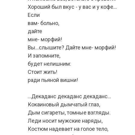
Хороший был вкус - у вас и у кофе…
Если
вам- больно,
дайте
мне- морфий!
Вы...слышите? Дайте мне- морфий!
И запомните,
будет нелишним:
Стоит жить!
ради пьяной вишни!
…Декаданс декаданс декаданс…
Кокаиновый дымчатый глаз,
Дым сигареты, томные взгляды.
Леди носит мужские наряды,
Костюм надевает на голое тело,