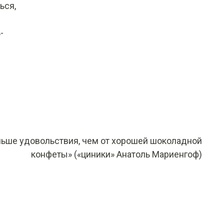
ься,
-
:
ьше удовольствия, чем от хорошей шоколадной
конфеты» («циники» Анатоль Мариенгоф)