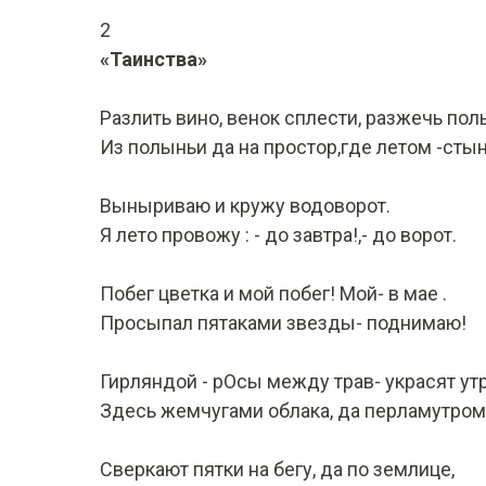
2
«Таинства»
Разлить вино, венок сплести, разжечь пол
Из полыньи да на простор,где летом -стын
Выныриваю и кружу водоворот.
Я лето провожу : - до завтра!,- до ворот.
Побег цветка и мой побег! Мой- в мае .
Просыпал пятаками звезды- поднимаю!
Гирляндой - рОсы между трав- украсят утр
Здесь жемчугами облака, да перламутром
Сверкают пятки на бегу, да по землице,