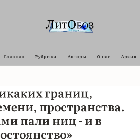
Главная
Рубрики
Авторы
О нас
Архив
никаких границ,
емени, пространства.
ми пали ниц - и в
постоянство»