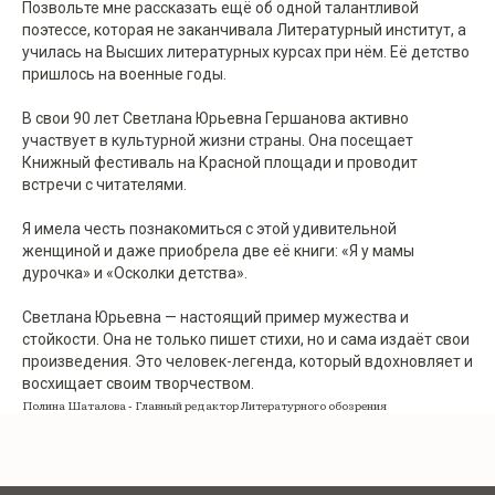
Позвольте мне рассказать ещё об одной талантливой
поэтессе, которая не заканчивала Литературный институт, а
училась на Высших литературных курсах при нём. Её детство
пришлось на военные годы.
В свои 90 лет Светлана Юрьевна Гершанова активно
участвует в культурной жизни страны. Она посещает
Книжный фестиваль на Красной площади и проводит
встречи с читателями.
Я имела честь познакомиться с этой удивительной
женщиной и даже приобрела две её книги: «Я у мамы
дурочка» и «Осколки детства».
Светлана Юрьевна — настоящий пример мужества и
стойкости. Она не только пишет стихи, но и сама издаёт свои
произведения. Это человек-легенда, который вдохновляет и
восхищает своим творчеством.
Полина Шаталова - Главный редактор Литературного обозрения