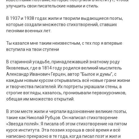
улучшить свои писательские навыки и стиль.
В 1937 и 1938 годах жили и творили выдающиеся поэты,
которые создали множество стихотворений, ставших
песнями военных лет.
Ты казался мне таким неизвестным, с тех пор я впервые
вступила на твои ступени
В старинной усадьбе, принадлежавшей знатному роду
Яковлевых, где в 1814 году родился великий мыслитель
Александр Иванович Герцен, автор "Былое и думы", с
каждым новым курсом открывались всё новые грани жизни
и творчества писателей. Их портреты украшали стены, а
строгие взгляды, казалось, пронизывали первокурсников,
обещая им множество открытий.
В этом месте жили и черпали вдохновение великие поэты,
такие как Николай Рубцов. Он написал стихотворение
«Звезда полей». Я писала об этом стихотворение на пятом
курсе института. Эта поэзия хороша в своё время и всё
написано прекрасно в те года, когда писал поэт и жил и