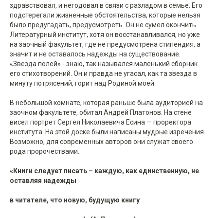
здравствовал, и негодовал в связи с разладом в семье. Его
подстерегали жизненные обстоятельства, которые нельзя
было предугадать, предусмотреть. Он не сумел окончить
Литературный институт, хотя он восстанавливался, но уже
на заочный факультет, где не предусмотрена стипендия, а
значит и не оставалось надежды на существование.
«Звезда полей» - знаю, так назывался маленький сборник
его стихотворений. Он и правда не угасал, как та звезда в
минуту потрясений, горит над Родиной моей
В небольшой комнате, которая раньше была аудиторией на
заочном факультете, обитал Андрей Платонов. На стене
висел портрет Сергея Николаевича Есина — проректора
института. На этой доске были написаны мудрые изречения.
Возможно, для современных авторов они служат своего
рода пророчествами.
«Книги следует писать – каждую, как единственную, не
оставляя надежды
в читателе, что новую, будущую книгу