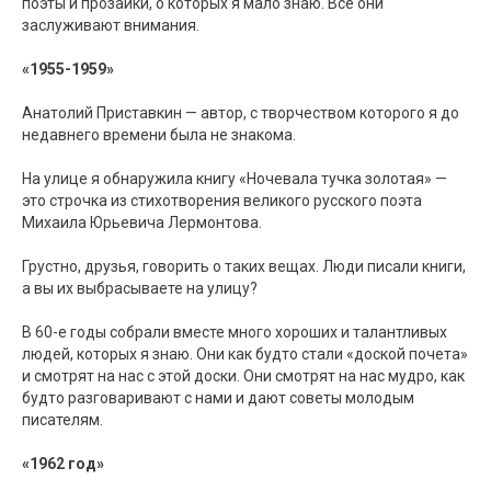
поэты и прозаики, о которых я мало знаю. Все они
заслуживают внимания.
«1955-1959»
Анатолий Приставкин — автор, с творчеством которого я до
недавнего времени была не знакома.
На улице я обнаружила книгу «Ночевала тучка золотая» —
это строчка из стихотворения великого русского поэта
Михаила Юрьевича Лермонтова.
Грустно, друзья, говорить о таких вещах. Люди писали книги,
а вы их выбрасываете на улицу?
В 60-е годы собрали вместе много хороших и талантливых
людей, которых я знаю. Они как будто стали «доской почета»
и смотрят на нас с этой доски. Они смотрят на нас мудро, как
будто разговаривают с нами и дают советы молодым
писателям.
«1962 год»