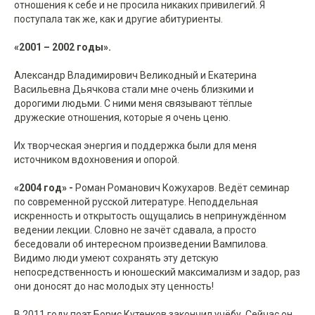
отношения к себе и не просила никаких привилегий. Я
поступала так же, как и другие абитуриенты.
«2001 – 2002 годы».
Александр Владимирович Великодный и Екатерина
Васильевна Дьячкова стали мне очень близкими и
дорогими людьми. С ними меня связывают тёплые
дружеские отношения, которые я очень ценю.
Их творческая энергия и поддержка были для меня
источником вдохновения и опорой.
«2004 год» -
Роман Романович Кожухаров. Ведёт семинар
по современной русской литературе. Неподдельная
искренность и открытость ощущались в непринуждённом
ведении лекции. Словно не зачёт сдавала, а просто
беседовали об интересном произведении Вампилова.
Видимо люди умеют сохранять эту детскую
непосредственность и юношеский максимализм и задор, раз
они доносят до нас молодых эту ценность!
В 2011 году поэт Борис Кутенков закончил учёбу. Сейчас он