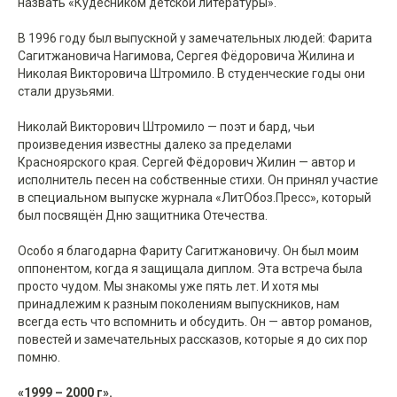
назвать «Кудесником детской литературы».
В 1996 году был выпускной у замечательных людей: Фарита
Сагитжановича Нагимова, Сергея Фёдоровича Жилина и
Николая Викторовича Штромило. В студенческие годы они
стали друзьями.
Николай Викторович Штромило — поэт и бард, чьи
произведения известны далеко за пределами
Красноярского края. Сергей Фёдорович Жилин — автор и
исполнитель песен на собственные стихи. Он принял участие
в специальном выпуске журнала «ЛитОбоз.Пресс», который
был посвящён Дню защитника Отечества.
Особо я благодарна Фариту Сагитжановичу. Он был моим
оппонентом, когда я защищала диплом. Эта встреча была
просто чудом. Мы знакомы уже пять лет. И хотя мы
принадлежим к разным поколениям выпускников, нам
всегда есть что вспомнить и обсудить. Он — автор романов,
повестей и замечательных рассказов, которые я до сих пор
помню.
«1999 – 2000 г».