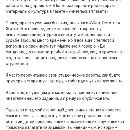
работает над проектом «Полёт разборов» и редактирует
материалы о культуре в газете «Учительская газета».
Благодаря его усилиям была издана книга «Уйти. Остаться.
Жить». Это произведение посвящено творчеству
выпускников литературного института и их непростой
судьбе. Прошло много времени, но я всё ещё с теплотой
вспоминаю свой институт. Мысленно я говорю: «До
свидания, до новых встреч!» И каждый раз, когда приезжаю
сюда на новогодние праздники, словно снова становлюсь
студенткой.
Я часто перечитываю свои студенческие работы, как будто
примеряю старинную одежду, чтобы вдохнуть новую жизнь.
Вероятно, в будущем эти материалы привлекут внимание
читателей нашего издания, и я решу их опубликовать.
Годы шли и ты, мой старинный друг, в чьих стенах я провела
самые весёлые годы, выпускал из своих родительских
объятий детей повзрослевших и возмужавших, научившихся
грамотно излагать свои мысли. Ты невидимым, но зорким