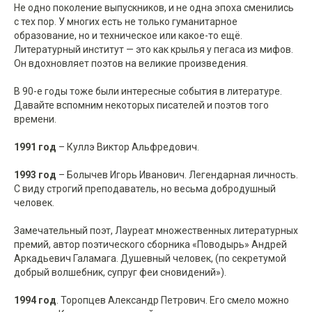
Не одно поколение выпускников, и не одна эпоха сменились
с тех пор. У многих есть не только гуманитарное
образование, но и техническое или какое-то ещё.
Литературный институт — это как крылья у пегаса из мифов.
Он вдохновляет поэтов на великие произведения.
В 90-е годы тоже были интересные события в литературе.
Давайте вспомним некоторых писателей и поэтов того
времени.
1991 год
– Куллэ Виктор Альфредович.
1993 год
– Болычев Игорь Иванович. Легендарная личность.
С виду строгий преподаватель, но весьма добродушный
человек.
Замечательный поэт, Лауреат множественных литературных
премий, автор поэтического сборника «Поводырь» Андрей
Аркадьевич Галамага. Душевный человек, (по секретумой
добрый волшебник, супруг феи сновидений»).
1994 год
. Торопцев Александр Петрович. Его смело можно