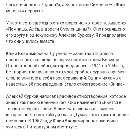
чего начинается Родина?», а Константин Симонов — «Жди
меня, и я вернусь».
У поэта есть ещё одно стихотворение, которое называется
«Помнишь, Алёша, дороги Смоленщины?». Оно посвящено
его другу и однокурснику Алексею Суркову. Я предполагаю,
что они учились вместе.
Юлия Владимировна Друнина — известная поэтесса
военных лет, прошедшая через все испытания Великой
Отечественной войны, которая длилась с 1941 по 1945 год.
Её творчество пронизано атмосферой тех суровых времен,
словно впитало в себя порох сражений. Одним из самых
известных её произведений стало стихотворение «Зинка».
Алексей Сурков написал красивое стихотворение, которое
знают как песню военных лет. Оно называется «Бьётся в
тесной печурке огонь». В нём есть слова про гармонь,
которая поёт про улыбку и глаза. Думаю, это стихотворение
все знают. В 1952 году Юлия Владимировна закончила
учиться в Литературном институте.